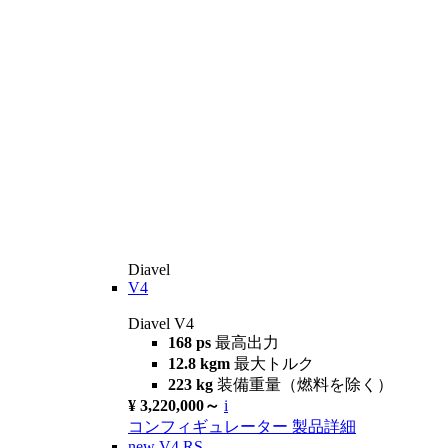
Diavel
V4
Diavel V4
168 ps
最高出力
12.8 kgm
最大トルク
223 kg
装備重量（燃料を除く）
¥ 3,220,000～
i
コンフィギュレーター
製品詳細
new
V4 RS