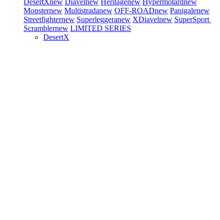
DesertX
new
Diavel
new
Heritage
new
Hypermotard
new
Monster
new
Multistrada
new
OFF-ROAD
new
Panigale
new
Streetfighter
new
Superleggera
new
XDiavel
new
SuperSport
Scrambler
new
LIMITED SERIES
DesertX