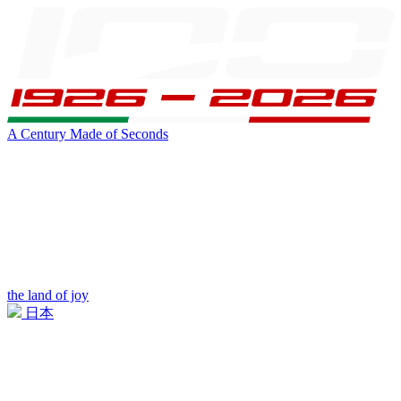
A Century Made of Seconds
the land of joy
日本