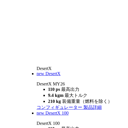
DesertX
new
DesertX
DesertX MY26
110 ps
最高出力
9.4 kgm
最大トルク
210 kg
装備重量（燃料を除く）
コンフィギュレーター
製品詳細
new
DesertX 100
DesertX 100