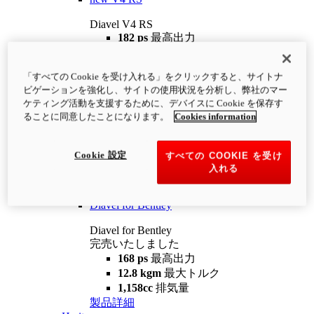
Diavel V4 RS
182 ps
最高出力
12.2 kgm
最大トルク
220 kg
装備重量（燃料を除く）
「すべての Cookie を受け入れる」をクリックすると、サイトナ
¥4,400,000
i
ビゲーションを強化し、サイトの使用状況を分析し、弊社のマー
コンフィギュレーター
製品詳細
ケティング活動を支援するために、デバイスに Cookie を保存す
new
V4 RS 100
ることに同意したことになります。
Cookies information
Diavel V4 RS 100
182 ps
最高出力
Cookie 設定
すべての COOKIE を受け
12.2 kgm
最大トルク
入れる
220 kg
装備重量（燃料を除く）
製品詳細
Diavel for Bentley
Diavel for Bentley
完売いたしました
168 ps
最高出力
12.8 kgm
最大トルク
1,158cc
排気量
製品詳細