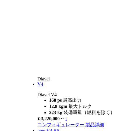
Diavel
V4
Diavel V4
168 ps
最高出力
12.8 kgm
最大トルク
223 kg
装備重量（燃料を除く）
¥ 3,220,000～
i
コンフィギュレーター
製品詳細
new
V4 RS