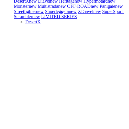
DesertX
new
Diavel
new
Heritage
new
Hypermotard
new
Monster
new
Multistrada
new
OFF-ROAD
new
Panigale
new
Streetfighter
new
Superleggera
new
XDiavel
new
SuperSport
Scrambler
new
LIMITED SERIES
DesertX