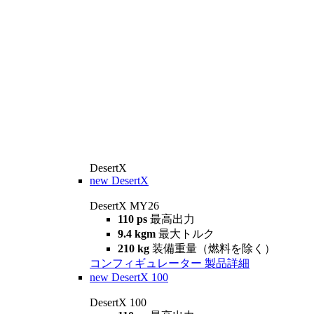
DesertX
new
DesertX
DesertX MY26
110 ps
最高出力
9.4 kgm
最大トルク
210 kg
装備重量（燃料を除く）
コンフィギュレーター
製品詳細
new
DesertX 100
DesertX 100