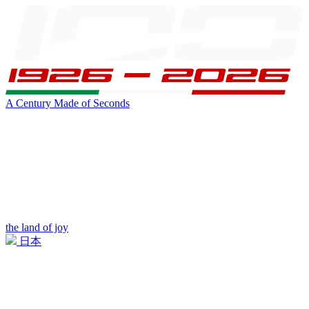
A Century Made of Seconds
the land of joy
日本