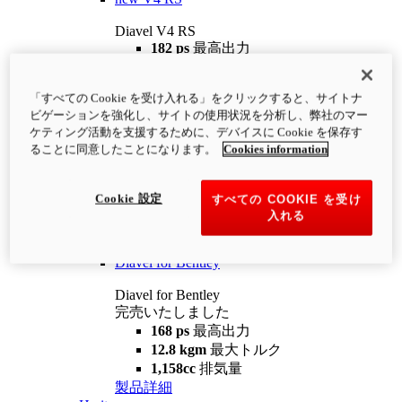
Diavel V4 RS
182 ps
最高出力
12.2 kgm
最大トルク
220 kg
装備重量（燃料を除く）
「すべての Cookie を受け入れる」をクリックすると、サイトナ
¥4,400,000
i
ビゲーションを強化し、サイトの使用状況を分析し、弊社のマー
コンフィギュレーター
製品詳細
ケティング活動を支援するために、デバイスに Cookie を保存す
new
V4 RS 100
ることに同意したことになります。
Cookies information
Diavel V4 RS 100
182 ps
最高出力
Cookie 設定
すべての COOKIE を受け
12.2 kgm
最大トルク
入れる
220 kg
装備重量（燃料を除く）
製品詳細
Diavel for Bentley
Diavel for Bentley
完売いたしました
168 ps
最高出力
12.8 kgm
最大トルク
1,158cc
排気量
製品詳細