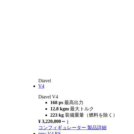
Diavel
V4
Diavel V4
168 ps
最高出力
12.8 kgm
最大トルク
223 kg
装備重量（燃料を除く）
¥ 3,220,000～
i
コンフィギュレーター
製品詳細
new
V4 RS