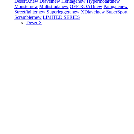
DesertX
new
Diavel
new
Heritage
new
Hypermotard
new
Monster
new
Multistrada
new
OFF-ROAD
new
Panigale
new
Streetfighter
new
Superleggera
new
XDiavel
new
SuperSport
Scrambler
new
LIMITED SERIES
DesertX