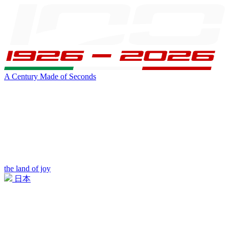
A Century Made of Seconds
the land of joy
日本