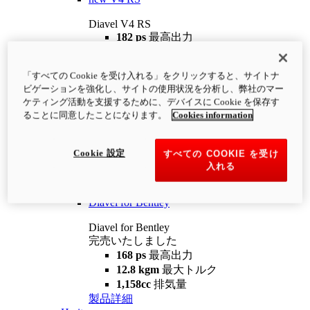
Diavel V4 RS
182 ps
最高出力
12.2 kgm
最大トルク
220 kg
装備重量（燃料を除く）
「すべての Cookie を受け入れる」をクリックすると、サイトナ
¥4,400,000
i
ビゲーションを強化し、サイトの使用状況を分析し、弊社のマー
コンフィギュレーター
製品詳細
ケティング活動を支援するために、デバイスに Cookie を保存す
new
V4 RS 100
ることに同意したことになります。
Cookies information
Diavel V4 RS 100
182 ps
最高出力
Cookie 設定
すべての COOKIE を受け
12.2 kgm
最大トルク
入れる
220 kg
装備重量（燃料を除く）
製品詳細
Diavel for Bentley
Diavel for Bentley
完売いたしました
168 ps
最高出力
12.8 kgm
最大トルク
1,158cc
排気量
製品詳細