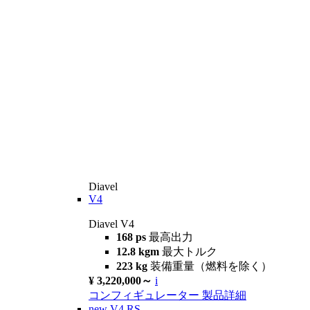
Diavel
V4
Diavel V4
168 ps
最高出力
12.8 kgm
最大トルク
223 kg
装備重量（燃料を除く）
¥ 3,220,000～
i
コンフィギュレーター
製品詳細
new
V4 RS