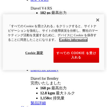
Diavel V4 RS
182 ps
最高出力
12.2 kgm
最大トルク
220 kg
装備重量（燃料を除く）
「すべての Cookie を受け入れる」をクリックすると、サイトナ
¥4,400,000
i
ビゲーションを強化し、サイトの使用状況を分析し、弊社のマー
コンフィギュレーター
製品詳細
ケティング活動を支援するために、デバイスに Cookie を保存す
new
V4 RS 100
ることに同意したことになります。
Cookies information
Diavel V4 RS 100
182 ps
最高出力
Cookie 設定
すべての COOKIE を受け
12.2 kgm
最大トルク
入れる
220 kg
装備重量（燃料を除く）
製品詳細
Diavel for Bentley
Diavel for Bentley
完売いたしました
168 ps
最高出力
12.8 kgm
最大トルク
1,158cc
排気量
製品詳細