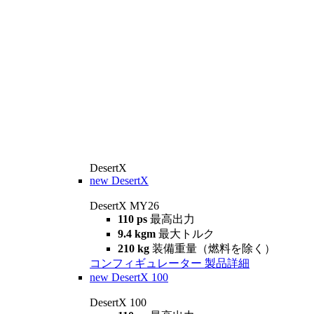
DesertX
new
DesertX
DesertX MY26
110 ps
最高出力
9.4 kgm
最大トルク
210 kg
装備重量（燃料を除く）
コンフィギュレーター
製品詳細
new
DesertX 100
DesertX 100