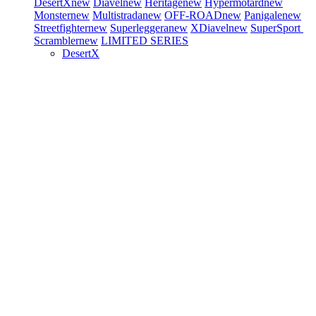
DesertX
new
Diavel
new
Heritage
new
Hypermotard
new
Monster
new
Multistrada
new
OFF-ROAD
new
Panigale
new
Streetfighter
new
Superleggera
new
XDiavel
new
SuperSport
Scrambler
new
LIMITED SERIES
DesertX