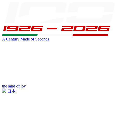
A Century Made of Seconds
the land of joy
日本