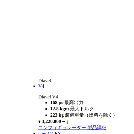
Diavel
V4
Diavel V4
168 ps
最高出力
12.8 kgm
最大トルク
223 kg
装備重量（燃料を除く）
¥ 3,220,000～
i
コンフィギュレーター
製品詳細
new
V4 RS