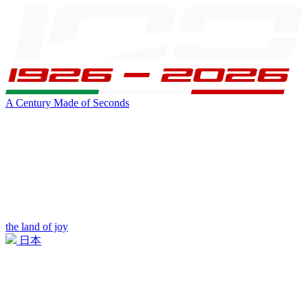
A Century Made of Seconds
the land of joy
日本