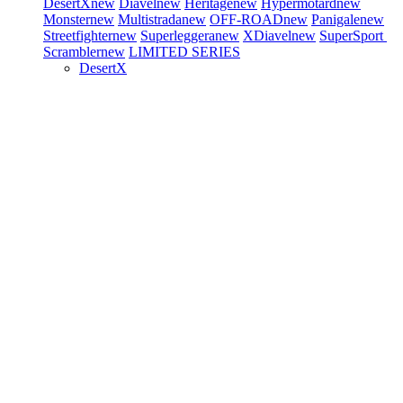
DesertX
new
Diavel
new
Heritage
new
Hypermotard
new
Monster
new
Multistrada
new
OFF-ROAD
new
Panigale
new
Streetfighter
new
Superleggera
new
XDiavel
new
SuperSport
Scrambler
new
LIMITED SERIES
DesertX