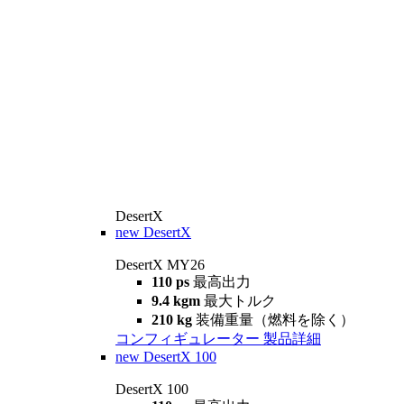
DesertX
new
DesertX
DesertX MY26
110 ps
最高出力
9.4 kgm
最大トルク
210 kg
装備重量（燃料を除く）
コンフィギュレーター
製品詳細
new
DesertX 100
DesertX 100