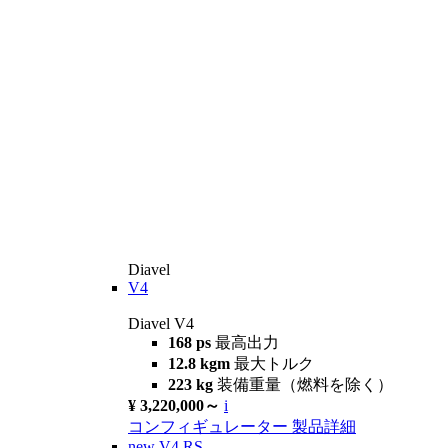
Diavel
V4
Diavel V4
168 ps
最高出力
12.8 kgm
最大トルク
223 kg
装備重量（燃料を除く）
¥ 3,220,000～
i
コンフィギュレーター
製品詳細
new
V4 RS