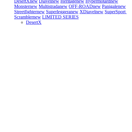
DesertX
new
Diavel
new
Heritage
new
Hypermotard
new
Monster
new
Multistrada
new
OFF-ROAD
new
Panigale
new
Streetfighter
new
Superleggera
new
XDiavel
new
SuperSport
Scrambler
new
LIMITED SERIES
DesertX