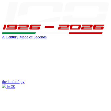
A Century Made of Seconds
the land of joy
日本