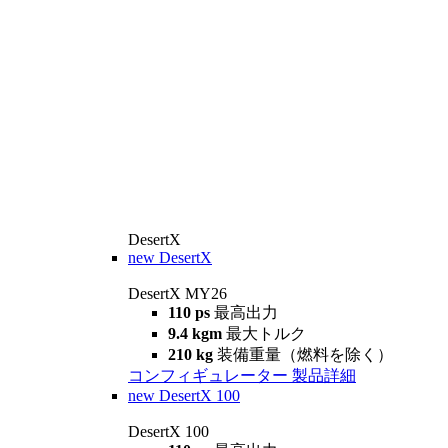
DesertX
new
DesertX
DesertX MY26
110 ps
最高出力
9.4 kgm
最大トルク
210 kg
装備重量（燃料を除く）
コンフィギュレーター
製品詳細
new
DesertX 100
DesertX 100