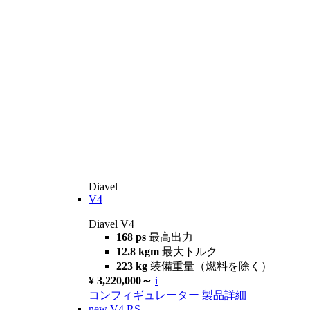
Diavel
V4
Diavel V4
168 ps
最高出力
12.8 kgm
最大トルク
223 kg
装備重量（燃料を除く）
¥ 3,220,000～
i
コンフィギュレーター
製品詳細
new
V4 RS