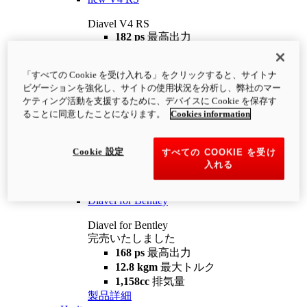
Diavel V4 RS
182 ps
最高出力
12.2 kgm
最大トルク
220 kg
装備重量（燃料を除く）
「すべての Cookie を受け入れる」をクリックすると、サイトナ
¥4,400,000
i
ビゲーションを強化し、サイトの使用状況を分析し、弊社のマー
コンフィギュレーター
製品詳細
ケティング活動を支援するために、デバイスに Cookie を保存す
new
V4 RS 100
ることに同意したことになります。
Cookies information
Diavel V4 RS 100
182 ps
最高出力
Cookie 設定
すべての COOKIE を受け
12.2 kgm
最大トルク
入れる
220 kg
装備重量（燃料を除く）
製品詳細
Diavel for Bentley
Diavel for Bentley
完売いたしました
168 ps
最高出力
12.8 kgm
最大トルク
1,158cc
排気量
製品詳細