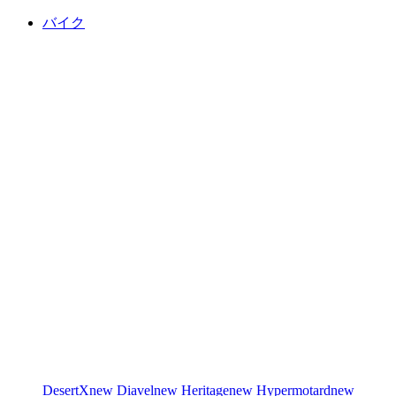
バイク
DesertX
new
Diavel
new
Heritage
new
Hypermotard
new