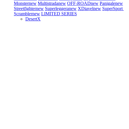
Monster
new
Multistrada
new
OFF-ROAD
new
Panigale
new
Streetfighter
new
Superleggera
new
XDiavel
new
SuperSport
Scrambler
new
LIMITED SERIES
DesertX