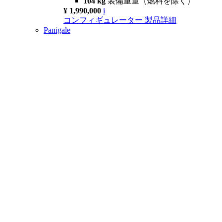
104 kg
装備重量（燃料を除く）
¥ 1,990,000
i
コンフィギュレーター
製品詳細
Panigale