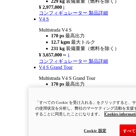
229 kg
装備重量（燃料を除く）
¥ 2,977,000
i
コンフィギュレーター
製品詳細
V4 S
Multistrada V4 S
170 ps
最高出力
12.7 kgm
最大トルク
231 kg
装備重量（燃料を除く）
¥ 3,657,000～
i
コンフィギュレーター
製品詳細
V4 S Grand Tour
Multistrada V4 S Grand Tour
170 ps
最高出力
12.7 kgm
最大トルク
235 kg
装備重量（燃料を除く）
「すべての Cookie を受け入れる」をクリックすると
¥ 3,722,500
i
の使用状況を分析し、弊社のマーケティング活動を支援するた
コンフィギュレーター
製品詳細
することに同意したことになります。
Cookies informat
new
V4 Rally
Multistrada V4 Rally
Cookie 設定
すべて
170 ps
最高出力