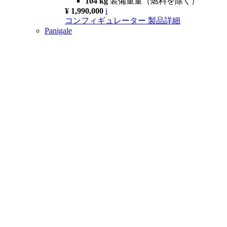
104 kg
装備重量（燃料を除く）
¥ 1,990,000
i
コンフィギュレーター
製品詳細
Panigale