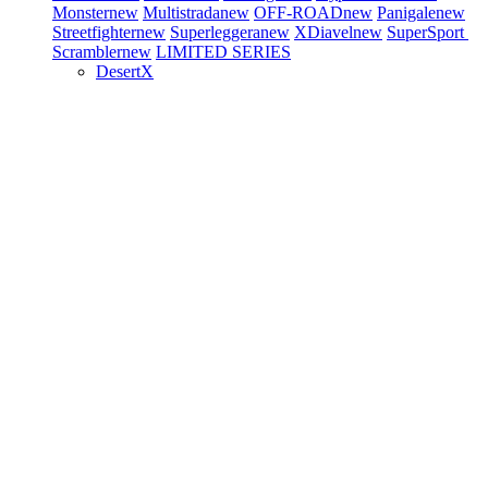
Monster
new
Multistrada
new
OFF-ROAD
new
Panigale
new
Streetfighter
new
Superleggera
new
XDiavel
new
SuperSport
Scrambler
new
LIMITED SERIES
DesertX