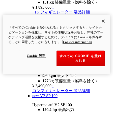
151 kg
装備重量（燃料を除く）
¥ 1,895,000
i
コンフィギュレーター
製品詳細
new
V2
Hypermotard V2
「すべての Cookie を受け入れる」をクリックすると、サイトナ
120.4 hp
最高出力
ビゲーションを強化し、サイトの使用状況を分析し、弊社のマー
9.6 kgm
最大トルク
ケティング活動を支援するために、デバイスに Cookie を保存す
180 kg
装備重量（燃料を除く）
ることに同意したことになります。
Cookies information
¥ 1,990,000
i
コンフィギュレーター
製品詳細
Cookie 設定
すべての COOKIE を受け
new
V2 SP
入れる
Hypermotard V2 SP
120.4 hp
最高出力
9.6 kgm
最大トルク
177 kg
装備重量（燃料を除く）
¥ 2,490,000
i
コンフィギュレーター
製品詳細
new
V2 SP 100
Hypermotard V2 SP 100
120.4 hp
最高出力