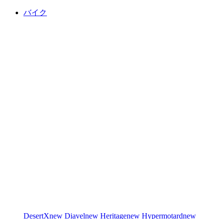
バイク
DesertX
new
Diavel
new
Heritage
new
Hypermotard
new