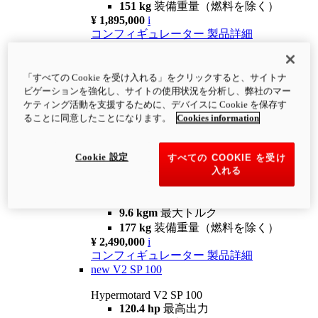
151 kg
装備重量（燃料を除く）
¥ 1,895,000
i
コンフィギュレーター
製品詳細
new
V2
Hypermotard V2
「すべての Cookie を受け入れる」をクリックすると、サイトナ
120.4 hp
最高出力
ビゲーションを強化し、サイトの使用状況を分析し、弊社のマー
9.6 kgm
最大トルク
ケティング活動を支援するために、デバイスに Cookie を保存す
180 kg
装備重量（燃料を除く）
ることに同意したことになります。
Cookies information
¥ 1,990,000
i
コンフィギュレーター
製品詳細
Cookie 設定
すべての COOKIE を受け
new
V2 SP
入れる
Hypermotard V2 SP
120.4 hp
最高出力
9.6 kgm
最大トルク
177 kg
装備重量（燃料を除く）
¥ 2,490,000
i
コンフィギュレーター
製品詳細
new
V2 SP 100
Hypermotard V2 SP 100
120.4 hp
最高出力