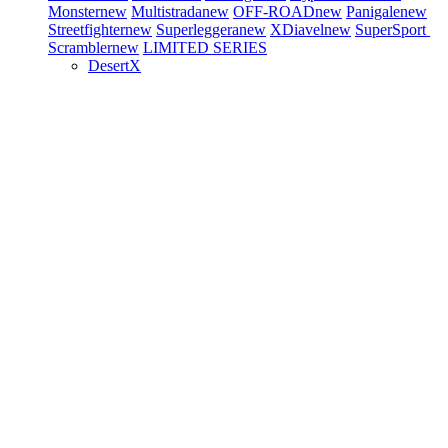
Monster
new
Multistrada
new
OFF-ROAD
new
Panigale
new
Streetfighter
new
Superleggera
new
XDiavel
new
SuperSport
Scrambler
new
LIMITED SERIES
DesertX