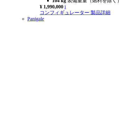
104 kg
装備重量（燃料を除く）
¥ 1,990,000
i
コンフィギュレーター
製品詳細
Panigale