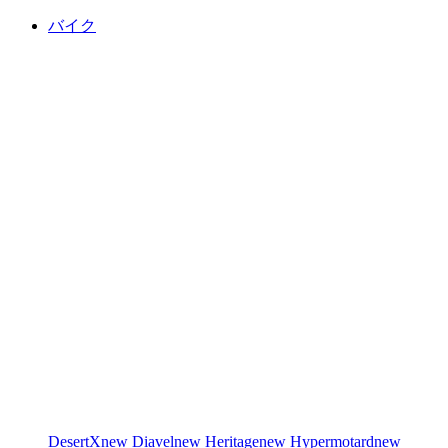
バイク
DesertX
new
Diavel
new
Heritage
new
Hypermotard
new