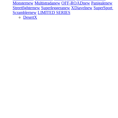
Monster
new
Multistrada
new
OFF-ROAD
new
Panigale
new
Streetfighter
new
Superleggera
new
XDiavel
new
SuperSport
Scrambler
new
LIMITED SERIES
DesertX