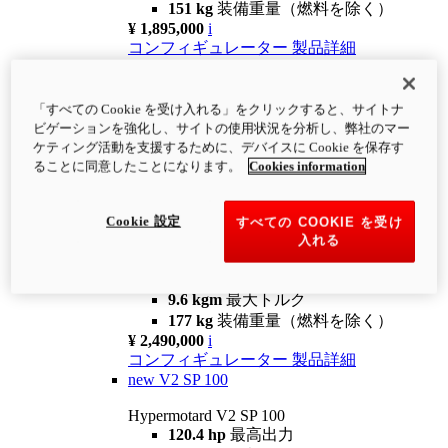
151 kg
装備重量（燃料を除く）
¥ 1,895,000
i
コンフィギュレーター
製品詳細
new
V2
Hypermotard V2
「すべての Cookie を受け入れる」をクリックすると、サイトナ
120.4 hp
最高出力
ビゲーションを強化し、サイトの使用状況を分析し、弊社のマー
9.6 kgm
最大トルク
ケティング活動を支援するために、デバイスに Cookie を保存す
180 kg
装備重量（燃料を除く）
ることに同意したことになります。
Cookies information
¥ 1,990,000
i
コンフィギュレーター
製品詳細
Cookie 設定
すべての COOKIE を受け
new
V2 SP
入れる
Hypermotard V2 SP
120.4 hp
最高出力
9.6 kgm
最大トルク
177 kg
装備重量（燃料を除く）
¥ 2,490,000
i
コンフィギュレーター
製品詳細
new
V2 SP 100
Hypermotard V2 SP 100
120.4 hp
最高出力