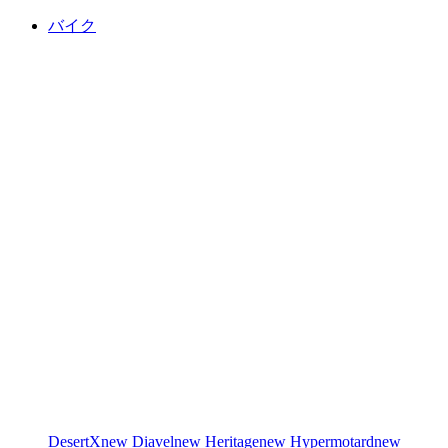
バイク
DesertX
new
Diavel
new
Heritage
new
Hypermotard
new