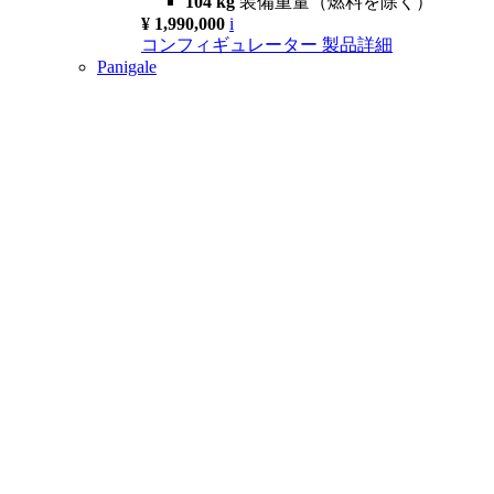
104 kg
装備重量（燃料を除く）
¥ 1,990,000
i
コンフィギュレーター
製品詳細
Panigale