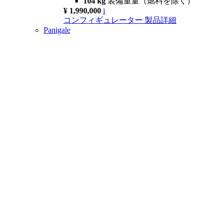
104 kg
装備重量（燃料を除く）
¥ 1,990,000
i
コンフィギュレーター
製品詳細
Panigale