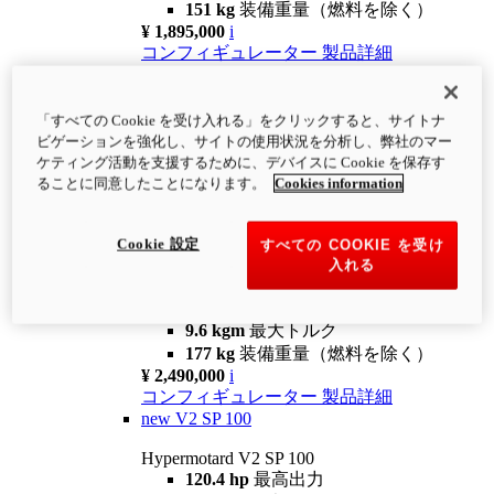
151 kg
装備重量（燃料を除く）
¥ 1,895,000
i
コンフィギュレーター
製品詳細
new
V2
Hypermotard V2
「すべての Cookie を受け入れる」をクリックすると、サイトナ
120.4 hp
最高出力
ビゲーションを強化し、サイトの使用状況を分析し、弊社のマー
9.6 kgm
最大トルク
ケティング活動を支援するために、デバイスに Cookie を保存す
180 kg
装備重量（燃料を除く）
ることに同意したことになります。
Cookies information
¥ 1,990,000
i
コンフィギュレーター
製品詳細
Cookie 設定
すべての COOKIE を受け
new
V2 SP
入れる
Hypermotard V2 SP
120.4 hp
最高出力
9.6 kgm
最大トルク
177 kg
装備重量（燃料を除く）
¥ 2,490,000
i
コンフィギュレーター
製品詳細
new
V2 SP 100
Hypermotard V2 SP 100
120.4 hp
最高出力