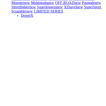
Monster
new
Multistrada
new
OFF-ROAD
new
Panigale
new
Streetfighter
new
Superleggera
new
XDiavel
new
SuperSport
Scrambler
new
LIMITED SERIES
DesertX