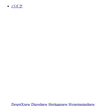
バイク
DesertX
new
Diavel
new
Heritage
new
Hypermotard
new