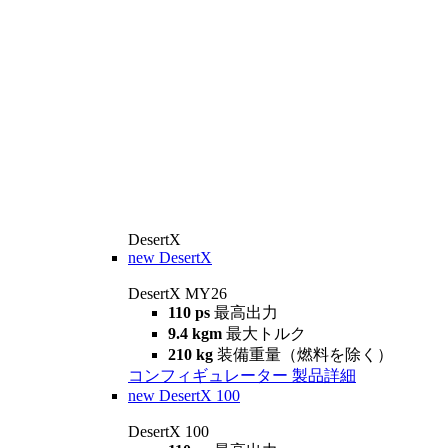
DesertX
new
DesertX
DesertX MY26
110 ps
最高出力
9.4 kgm
最大トルク
210 kg
装備重量（燃料を除く）
コンフィギュレーター
製品詳細
new
DesertX 100
DesertX 100