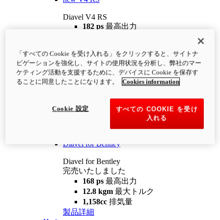
Diavel V4 RS
182 ps
最高出力
12.2 kgm
最大トルク
220 kg
装備重量（燃料を除く）
「すべての Cookie を受け入れる」をクリックすると、サイトナ
¥4,400,000
i
ビゲーションを強化し、サイトの使用状況を分析し、弊社のマー
コンフィギュレーター
製品詳細
ケティング活動を支援するために、デバイスに Cookie を保存す
new
V4 RS 100
ることに同意したことになります。
Cookies information
Diavel V4 RS 100
182 ps
最高出力
Cookie 設定
すべての COOKIE を受け
12.2 kgm
最大トルク
入れる
220 kg
装備重量（燃料を除く）
製品詳細
Diavel for Bentley
Diavel for Bentley
完売いたしました
168 ps
最高出力
12.8 kgm
最大トルク
1,158cc
排気量
製品詳細