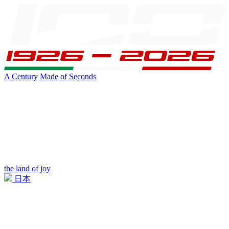
A Century Made of Seconds
the land of joy
日本