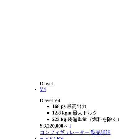
Diavel
V4
Diavel V4
168 ps
最高出力
12.8 kgm
最大トルク
223 kg
装備重量（燃料を除く）
¥ 3,220,000～
i
コンフィギュレーター
製品詳細
new
V4 RS