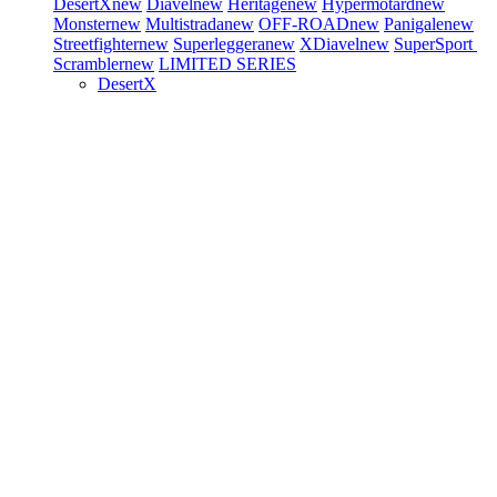
DesertX
new
Diavel
new
Heritage
new
Hypermotard
new
Monster
new
Multistrada
new
OFF-ROAD
new
Panigale
new
Streetfighter
new
Superleggera
new
XDiavel
new
SuperSport
Scrambler
new
LIMITED SERIES
DesertX