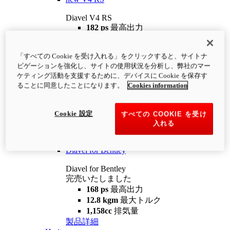
Diavel V4 RS
182 ps
最高出力
12.2 kgm
最大トルク
220 kg
装備重量（燃料を除く）
「すべての Cookie を受け入れる」をクリックすると、サイトナ
¥4,400,000
i
ビゲーションを強化し、サイトの使用状況を分析し、弊社のマー
コンフィギュレーター
製品詳細
ケティング活動を支援するために、デバイスに Cookie を保存す
new
V4 RS 100
ることに同意したことになります。
Cookies information
Diavel V4 RS 100
182 ps
最高出力
Cookie 設定
すべての COOKIE を受け
12.2 kgm
最大トルク
入れる
220 kg
装備重量（燃料を除く）
製品詳細
Diavel for Bentley
Diavel for Bentley
完売いたしました
168 ps
最高出力
12.8 kgm
最大トルク
1,158cc
排気量
製品詳細