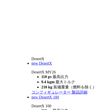
DesertX
new
DesertX
DesertX MY26
110 ps
最高出力
9.4 kgm
最大トルク
210 kg
装備重量（燃料を除く）
コンフィギュレーター
製品詳細
new
DesertX 100
DesertX 100