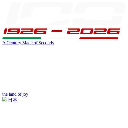
A Century Made of Seconds
the land of joy
日本