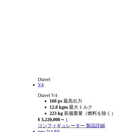
Diavel
V4
Diavel V4
168 ps
最高出力
12.8 kgm
最大トルク
223 kg
装備重量（燃料を除く）
¥ 3,220,000～
i
コンフィギュレーター
製品詳細
new
V4 RS