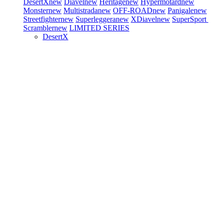
DesertX
new
Diavel
new
Heritage
new
Hypermotard
new
Monster
new
Multistrada
new
OFF-ROAD
new
Panigale
new
Streetfighter
new
Superleggera
new
XDiavel
new
SuperSport
Scrambler
new
LIMITED SERIES
DesertX