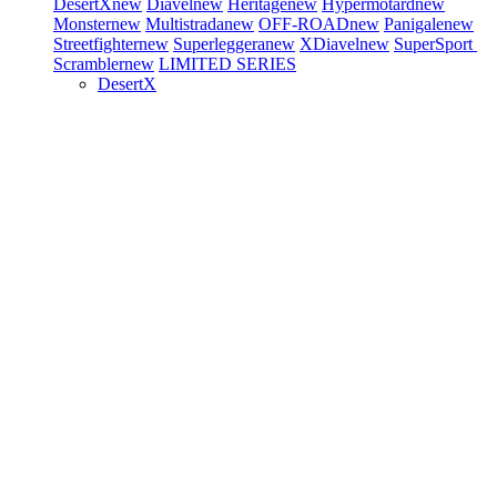
DesertX
new
Diavel
new
Heritage
new
Hypermotard
new
Monster
new
Multistrada
new
OFF-ROAD
new
Panigale
new
Streetfighter
new
Superleggera
new
XDiavel
new
SuperSport
Scrambler
new
LIMITED SERIES
DesertX