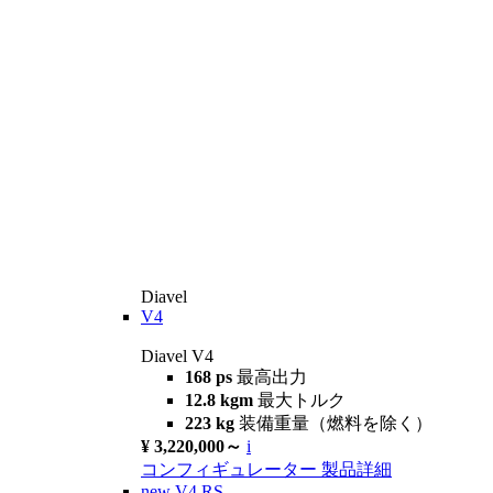
Diavel
V4
Diavel V4
168 ps
最高出力
12.8 kgm
最大トルク
223 kg
装備重量（燃料を除く）
¥ 3,220,000～
i
コンフィギュレーター
製品詳細
new
V4 RS