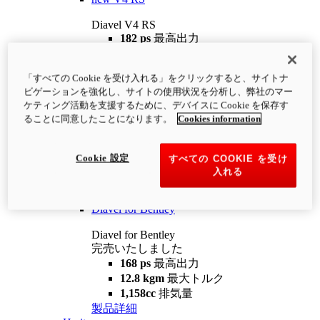
Diavel V4 RS
182 ps
最高出力
12.2 kgm
最大トルク
220 kg
装備重量（燃料を除く）
「すべての Cookie を受け入れる」をクリックすると、サイトナ
¥4,400,000
i
ビゲーションを強化し、サイトの使用状況を分析し、弊社のマー
コンフィギュレーター
製品詳細
ケティング活動を支援するために、デバイスに Cookie を保存す
new
V4 RS 100
ることに同意したことになります。
Cookies information
Diavel V4 RS 100
182 ps
最高出力
Cookie 設定
すべての COOKIE を受け
12.2 kgm
最大トルク
入れる
220 kg
装備重量（燃料を除く）
製品詳細
Diavel for Bentley
Diavel for Bentley
完売いたしました
168 ps
最高出力
12.8 kgm
最大トルク
1,158cc
排気量
製品詳細