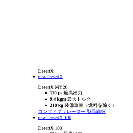
DesertX
new
DesertX
DesertX MY26
110 ps
最高出力
9.4 kgm
最大トルク
210 kg
装備重量（燃料を除く）
コンフィギュレーター
製品詳細
new
DesertX 100
DesertX 100