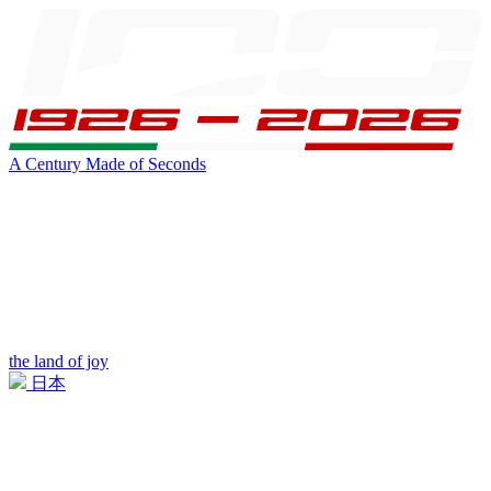
A Century Made of Seconds
the land of joy
日本