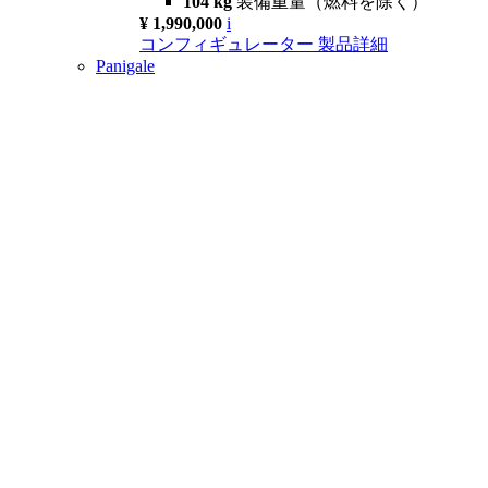
104 kg
装備重量（燃料を除く）
¥ 1,990,000
i
コンフィギュレーター
製品詳細
Panigale