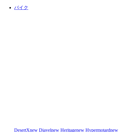
バイク
DesertX
new
Diavel
new
Heritage
new
Hypermotard
new