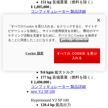
151 kg
装備重量（燃料を除く）
¥ 1,895,000
i
コンフィギュレーター
製品詳細
new
V2
Hypermotard V2
「すべての Cookie を受け入れる」をクリックすると、サイトナ
120.4 hp
最高出力
ビゲーションを強化し、サイトの使用状況を分析し、弊社のマー
9.6 kgm
最大トルク
ケティング活動を支援するために、デバイスに Cookie を保存す
180 kg
装備重量（燃料を除く）
ることに同意したことになります。
Cookies information
¥ 1,990,000
i
コンフィギュレーター
製品詳細
Cookie 設定
すべての COOKIE を受け
new
V2 SP
入れる
Hypermotard V2 SP
120.4 hp
最高出力
9.6 kgm
最大トルク
177 kg
装備重量（燃料を除く）
¥ 2,490,000
i
コンフィギュレーター
製品詳細
new
V2 SP 100
Hypermotard V2 SP 100
120.4 hp
最高出力