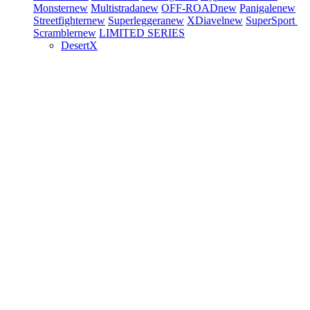
Monster
new
Multistrada
new
OFF-ROAD
new
Panigale
new
Streetfighter
new
Superleggera
new
XDiavel
new
SuperSport
Scrambler
new
LIMITED SERIES
DesertX