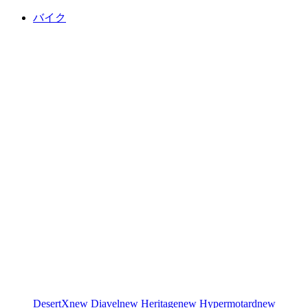
バイク
DesertX
new
Diavel
new
Heritage
new
Hypermotard
new