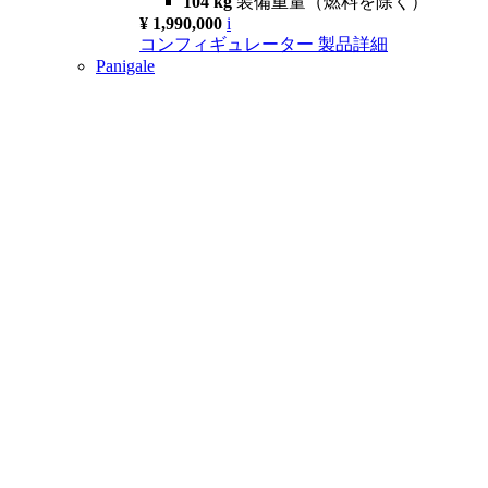
104 kg
装備重量（燃料を除く）
¥ 1,990,000
i
コンフィギュレーター
製品詳細
Panigale