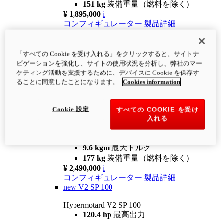
151 kg
装備重量（燃料を除く）
¥ 1,895,000
i
コンフィギュレーター
製品詳細
new
V2
Hypermotard V2
「すべての Cookie を受け入れる」をクリックすると、サイトナ
120.4 hp
最高出力
ビゲーションを強化し、サイトの使用状況を分析し、弊社のマー
9.6 kgm
最大トルク
ケティング活動を支援するために、デバイスに Cookie を保存す
180 kg
装備重量（燃料を除く）
ることに同意したことになります。
Cookies information
¥ 1,990,000
i
コンフィギュレーター
製品詳細
Cookie 設定
すべての COOKIE を受け
new
V2 SP
入れる
Hypermotard V2 SP
120.4 hp
最高出力
9.6 kgm
最大トルク
177 kg
装備重量（燃料を除く）
¥ 2,490,000
i
コンフィギュレーター
製品詳細
new
V2 SP 100
Hypermotard V2 SP 100
120.4 hp
最高出力