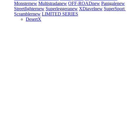
Monster
new
Multistrada
new
OFF-ROAD
new
Panigale
new
Streetfighter
new
Superleggera
new
XDiavel
new
SuperSport
Scrambler
new
LIMITED SERIES
DesertX