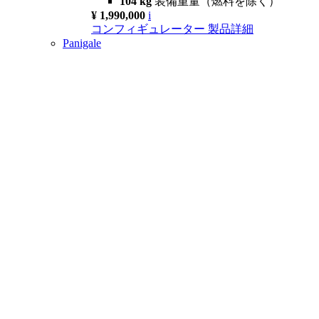
104 kg
装備重量（燃料を除く）
¥ 1,990,000
i
コンフィギュレーター
製品詳細
Panigale