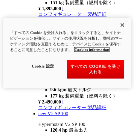
151 kg
装備重量（燃料を除く）
¥ 1,895,000
i
コンフィギュレーター
製品詳細
new
V2
Hypermotard V2
「すべての Cookie を受け入れる」をクリックすると、サイトナ
120.4 hp
最高出力
ビゲーションを強化し、サイトの使用状況を分析し、弊社のマー
9.6 kgm
最大トルク
ケティング活動を支援するために、デバイスに Cookie を保存す
180 kg
装備重量（燃料を除く）
ることに同意したことになります。
Cookies information
¥ 1,990,000
i
コンフィギュレーター
製品詳細
Cookie 設定
すべての COOKIE を受け
new
V2 SP
入れる
Hypermotard V2 SP
120.4 hp
最高出力
9.6 kgm
最大トルク
177 kg
装備重量（燃料を除く）
¥ 2,490,000
i
コンフィギュレーター
製品詳細
new
V2 SP 100
Hypermotard V2 SP 100
120.4 hp
最高出力