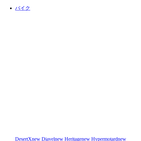
バイク
DesertX
new
Diavel
new
Heritage
new
Hypermotard
new