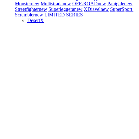
Monster
new
Multistrada
new
OFF-ROAD
new
Panigale
new
Streetfighter
new
Superleggera
new
XDiavel
new
SuperSport
Scrambler
new
LIMITED SERIES
DesertX