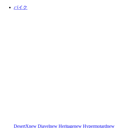
バイク
DesertX
new
Diavel
new
Heritage
new
Hypermotard
new