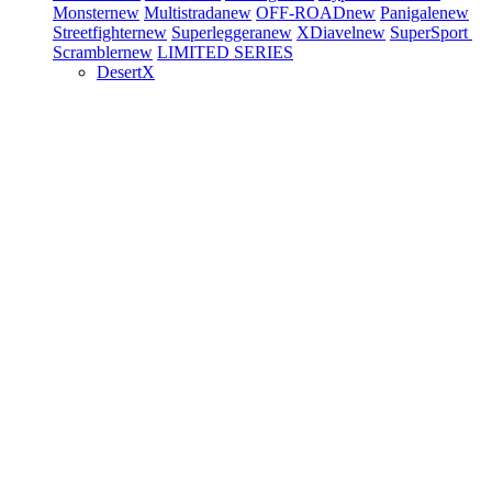
Monster
new
Multistrada
new
OFF-ROAD
new
Panigale
new
Streetfighter
new
Superleggera
new
XDiavel
new
SuperSport
Scrambler
new
LIMITED SERIES
DesertX