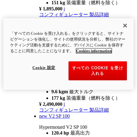
151 kg
装備重量（燃料を除く）
¥ 1,895,000
i
コンフィギュレーター
製品詳細
new
V2
Hypermotard V2
「すべての Cookie を受け入れる」をクリックすると、サイトナ
120.4 hp
最高出力
ビゲーションを強化し、サイトの使用状況を分析し、弊社のマー
9.6 kgm
最大トルク
ケティング活動を支援するために、デバイスに Cookie を保存す
180 kg
装備重量（燃料を除く）
ることに同意したことになります。
Cookies information
¥ 1,990,000
i
コンフィギュレーター
製品詳細
Cookie 設定
すべての COOKIE を受け
new
V2 SP
入れる
Hypermotard V2 SP
120.4 hp
最高出力
9.6 kgm
最大トルク
177 kg
装備重量（燃料を除く）
¥ 2,490,000
i
コンフィギュレーター
製品詳細
new
V2 SP 100
Hypermotard V2 SP 100
120.4 hp
最高出力