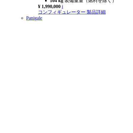
104 kg
装備重量（燃料を除く）
¥ 1,990,000
i
コンフィギュレーター
製品詳細
Panigale