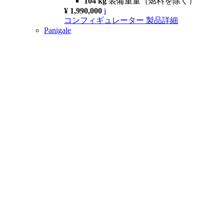
104 kg
装備重量（燃料を除く）
¥ 1,990,000
i
コンフィギュレーター
製品詳細
Panigale