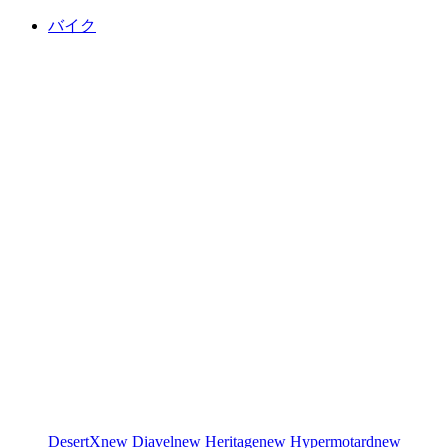
バイク
DesertX
new
Diavel
new
Heritage
new
Hypermotard
new