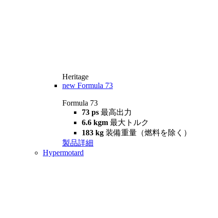
Heritage
new
Formula 73
Formula 73
73 ps
最高出力
6.6 kgm
最大トルク
183 kg
装備重量（燃料を除く）
製品詳細
Hypermotard