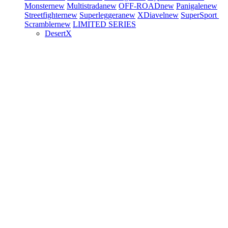
Monster
new
Multistrada
new
OFF-ROAD
new
Panigale
new
Streetfighter
new
Superleggera
new
XDiavel
new
SuperSport
Scrambler
new
LIMITED SERIES
DesertX