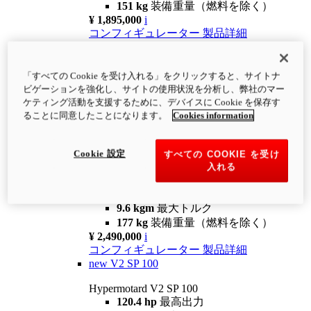
151 kg
装備重量（燃料を除く）
¥ 1,895,000
i
コンフィギュレーター
製品詳細
new
V2
Hypermotard V2
「すべての Cookie を受け入れる」をクリックすると、サイトナ
120.4 hp
最高出力
ビゲーションを強化し、サイトの使用状況を分析し、弊社のマー
9.6 kgm
最大トルク
ケティング活動を支援するために、デバイスに Cookie を保存す
180 kg
装備重量（燃料を除く）
ることに同意したことになります。
Cookies information
¥ 1,990,000
i
コンフィギュレーター
製品詳細
Cookie 設定
すべての COOKIE を受け
new
V2 SP
入れる
Hypermotard V2 SP
120.4 hp
最高出力
9.6 kgm
最大トルク
177 kg
装備重量（燃料を除く）
¥ 2,490,000
i
コンフィギュレーター
製品詳細
new
V2 SP 100
Hypermotard V2 SP 100
120.4 hp
最高出力