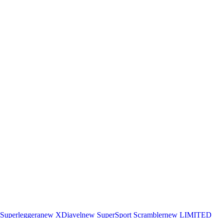
Superleggera
new
XDiavel
new
SuperSport
Scrambler
new
LIMITED