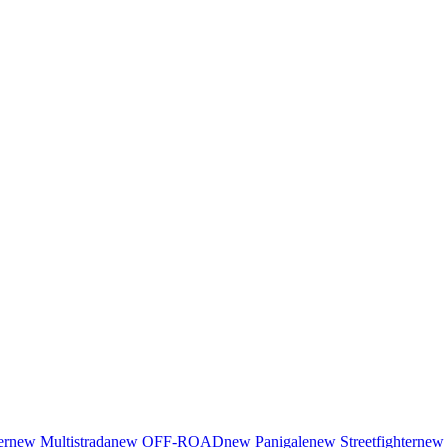
er
new
Multistrada
new
OFF-ROAD
new
Panigale
new
Streetfighter
new