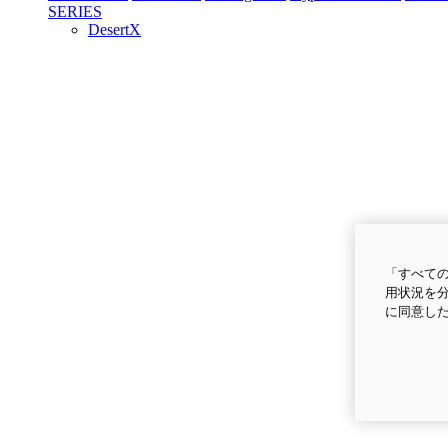
SERIES
DesertX
「すべての
用状況を分
に同意し