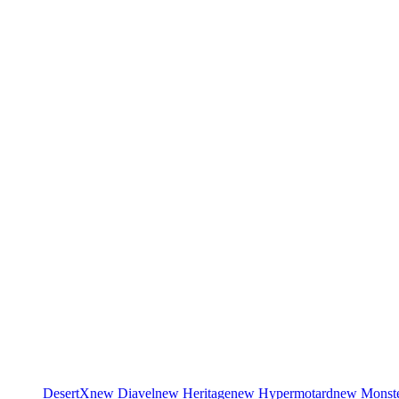
DesertX
new
Diavel
new
Heritage
new
Hypermotard
new
Monst