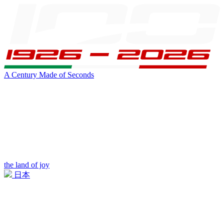
A Century Made of Seconds
the land of joy
日本