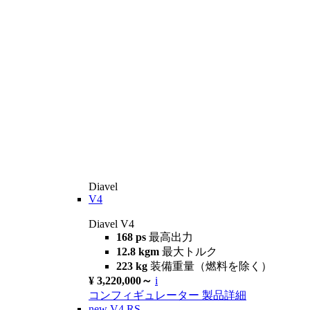
Diavel
V4
Diavel V4
168 ps
最高出力
12.8 kgm
最大トルク
223 kg
装備重量（燃料を除く）
¥ 3,220,000～
i
コンフィギュレーター
製品詳細
new
V4 RS