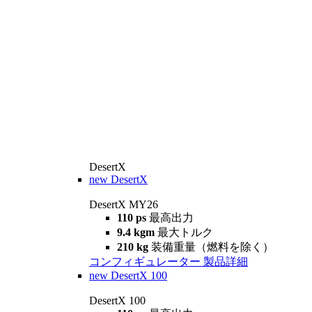
DesertX
new
DesertX
DesertX MY26
110 ps
最高出力
9.4 kgm
最大トルク
210 kg
装備重量（燃料を除く）
コンフィギュレーター
製品詳細
new
DesertX 100
DesertX 100