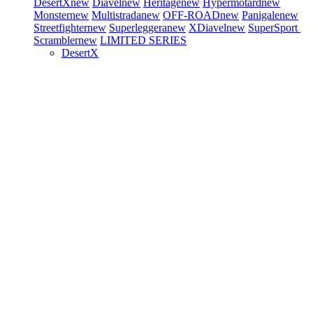
DesertX
new
Diavel
new
Heritage
new
Hypermotard
new
Monster
new
Multistrada
new
OFF-ROAD
new
Panigale
new
Streetfighter
new
Superleggera
new
XDiavel
new
SuperSport
Scrambler
new
LIMITED SERIES
DesertX