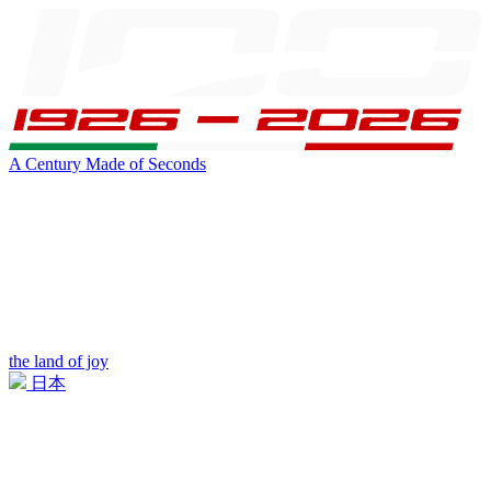
A Century Made of Seconds
the land of joy
日本