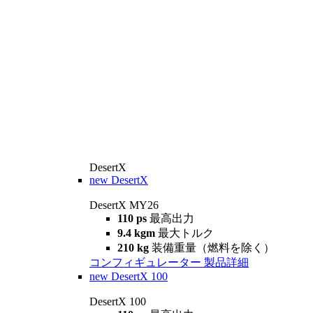
DesertX
new
DesertX
DesertX MY26
110 ps
最高出力
9.4 kgm
最大トルク
210 kg
装備重量（燃料を除く）
コンフィギュレーター
製品詳細
new
DesertX 100
DesertX 100