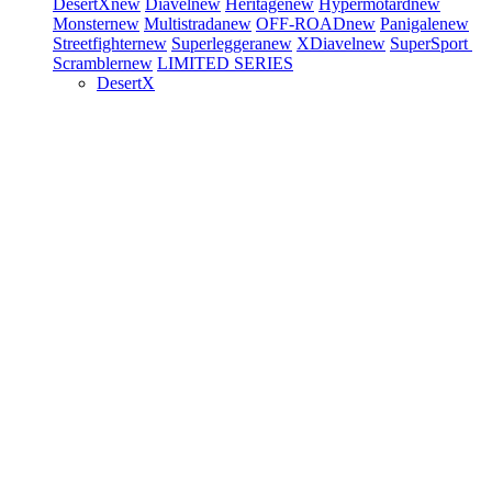
DesertX
new
Diavel
new
Heritage
new
Hypermotard
new
Monster
new
Multistrada
new
OFF-ROAD
new
Panigale
new
Streetfighter
new
Superleggera
new
XDiavel
new
SuperSport
Scrambler
new
LIMITED SERIES
DesertX