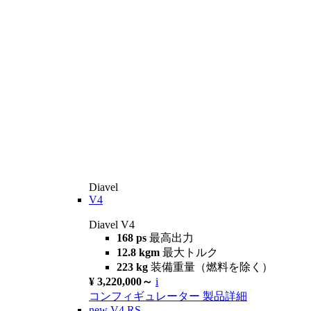
Diavel
V4
Diavel V4
168 ps
最高出力
12.8 kgm
最大トルク
223 kg
装備重量（燃料を除く）
¥ 3,220,000～
i
コンフィギュレーター
製品詳細
new
V4 RS