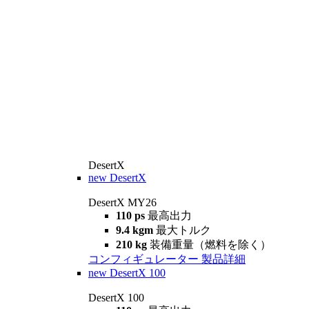
DesertX
new
DesertX
DesertX MY26
110 ps
最高出力
9.4 kgm
最大トルク
210 kg
装備重量（燃料を除く）
コンフィギュレーター
製品詳細
new
DesertX 100
DesertX 100