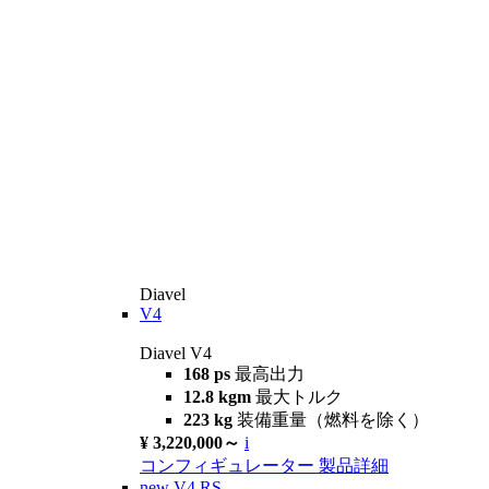
Diavel
V4
Diavel V4
168 ps
最高出力
12.8 kgm
最大トルク
223 kg
装備重量（燃料を除く）
¥ 3,220,000～
i
コンフィギュレーター
製品詳細
new
V4 RS