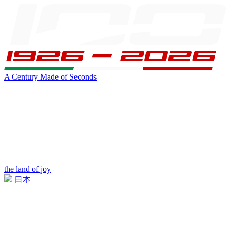
A Century Made of Seconds
the land of joy
日本