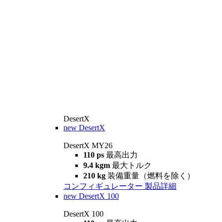
DesertX
new
DesertX
DesertX MY26
110 ps
最高出力
9.4 kgm
最大トルク
210 kg
装備重量（燃料を除く）
コンフィギュレーター
製品詳細
new
DesertX 100
DesertX 100