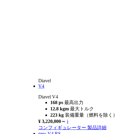
Diavel
V4
Diavel V4
168 ps
最高出力
12.8 kgm
最大トルク
223 kg
装備重量（燃料を除く）
¥ 3,220,000～
i
コンフィギュレーター
製品詳細
new
V4 RS