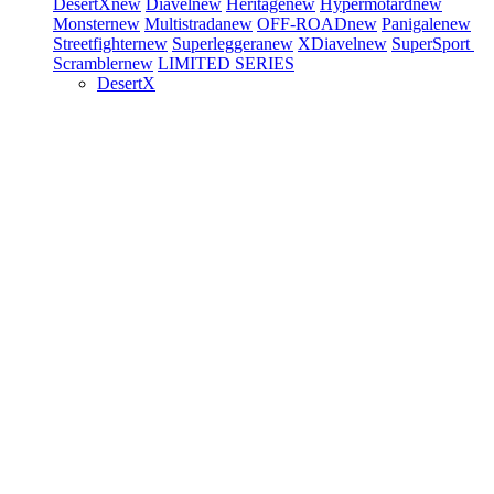
DesertX
new
Diavel
new
Heritage
new
Hypermotard
new
Monster
new
Multistrada
new
OFF-ROAD
new
Panigale
new
Streetfighter
new
Superleggera
new
XDiavel
new
SuperSport
Scrambler
new
LIMITED SERIES
DesertX