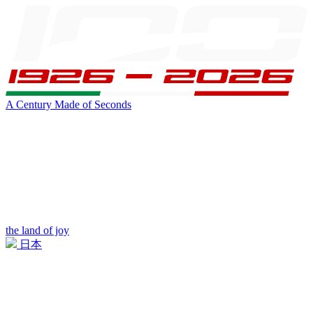
A Century Made of Seconds
the land of joy
日本