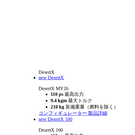
DesertX
new
DesertX
DesertX MY26
110 ps
最高出力
9.4 kgm
最大トルク
210 kg
装備重量（燃料を除く）
コンフィギュレーター
製品詳細
new
DesertX 100
DesertX 100