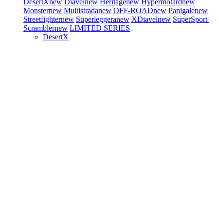
DesertX
new
Diavel
new
Heritage
new
Hypermotard
new
Monster
new
Multistrada
new
OFF-ROAD
new
Panigale
new
Streetfighter
new
Superleggera
new
XDiavel
new
SuperSport
Scrambler
new
LIMITED SERIES
DesertX