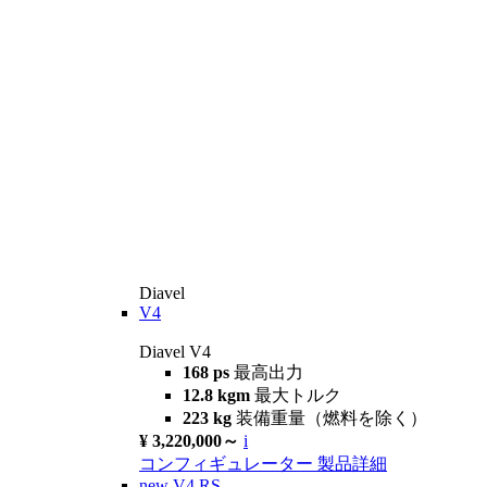
Diavel
V4
Diavel V4
168 ps
最高出力
12.8 kgm
最大トルク
223 kg
装備重量（燃料を除く）
¥ 3,220,000～
i
コンフィギュレーター
製品詳細
new
V4 RS