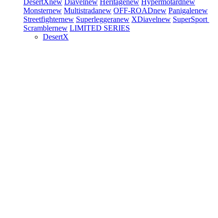
DesertX
new
Diavel
new
Heritage
new
Hypermotard
new
Monster
new
Multistrada
new
OFF-ROAD
new
Panigale
new
Streetfighter
new
Superleggera
new
XDiavel
new
SuperSport
Scrambler
new
LIMITED SERIES
DesertX