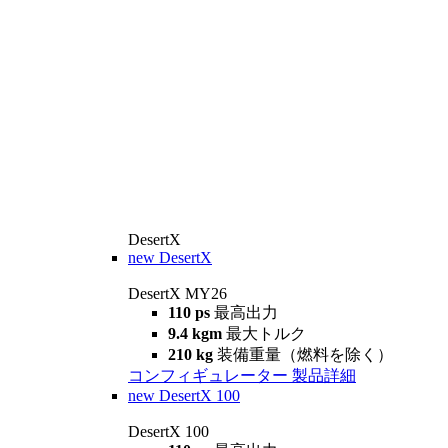
DesertX
new
DesertX
DesertX MY26
110 ps
最高出力
9.4 kgm
最大トルク
210 kg
装備重量（燃料を除く）
コンフィギュレーター
製品詳細
new
DesertX 100
DesertX 100