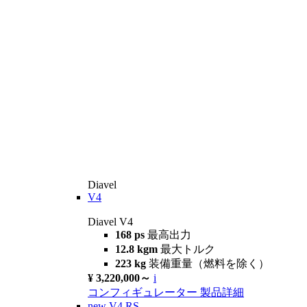
Diavel
V4
Diavel V4
168 ps
最高出力
12.8 kgm
最大トルク
223 kg
装備重量（燃料を除く）
¥ 3,220,000～
i
コンフィギュレーター
製品詳細
new
V4 RS