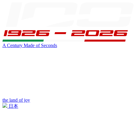
A Century Made of Seconds
the land of joy
日本