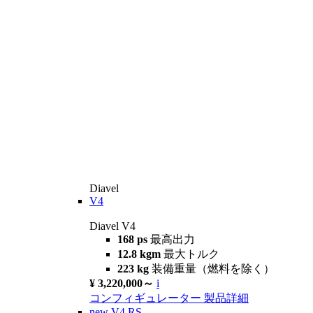
Diavel
V4
Diavel V4
168 ps
最高出力
12.8 kgm
最大トルク
223 kg
装備重量（燃料を除く）
¥ 3,220,000～
i
コンフィギュレーター
製品詳細
new
V4 RS