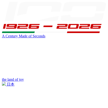
A Century Made of Seconds
the land of joy
日本