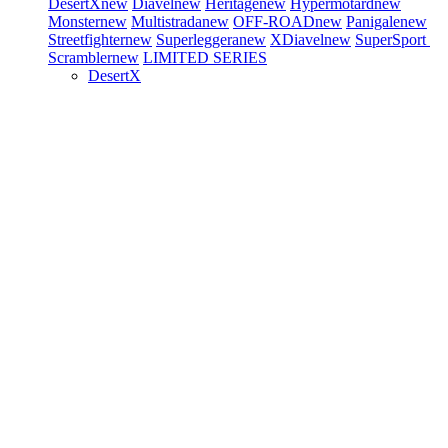
DesertX
new
Diavel
new
Heritage
new
Hypermotard
new
Monster
new
Multistrada
new
OFF-ROAD
new
Panigale
new
Streetfighter
new
Superleggera
new
XDiavel
new
SuperSport
Scrambler
new
LIMITED SERIES
DesertX