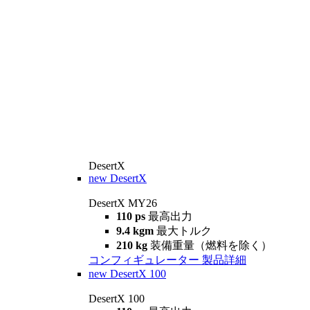
DesertX
new
DesertX
DesertX MY26
110 ps
最高出力
9.4 kgm
最大トルク
210 kg
装備重量（燃料を除く）
コンフィギュレーター
製品詳細
new
DesertX 100
DesertX 100