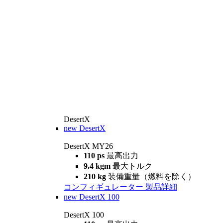
DesertX
new
DesertX
DesertX MY26
110 ps
最高出力
9.4 kgm
最大トルク
210 kg
装備重量（燃料を除く）
コンフィギュレーター
製品詳細
new
DesertX 100
DesertX 100