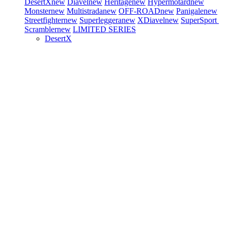
DesertX
new
Diavel
new
Heritage
new
Hypermotard
new
Monster
new
Multistrada
new
OFF-ROAD
new
Panigale
new
Streetfighter
new
Superleggera
new
XDiavel
new
SuperSport
Scrambler
new
LIMITED SERIES
DesertX