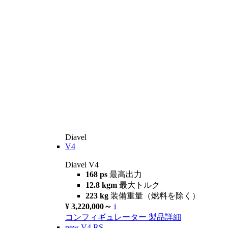
Diavel
V4
Diavel V4
168 ps
最高出力
12.8 kgm
最大トルク
223 kg
装備重量（燃料を除く）
¥ 3,220,000～
i
コンフィギュレーター
製品詳細
new
V4 RS