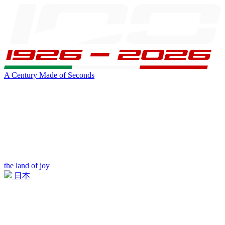
A Century Made of Seconds
the land of joy
日本