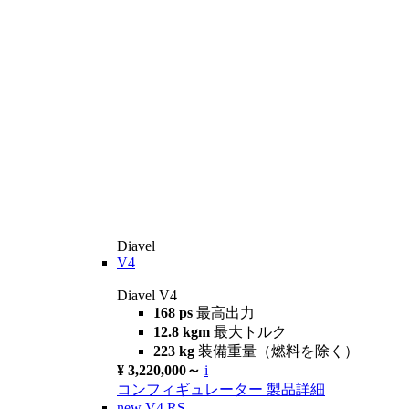
Diavel
V4
Diavel V4
168 ps
最高出力
12.8 kgm
最大トルク
223 kg
装備重量（燃料を除く）
¥ 3,220,000～
i
コンフィギュレーター
製品詳細
new
V4 RS