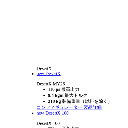
DesertX
new
DesertX
DesertX MY26
110 ps
最高出力
9.4 kgm
最大トルク
210 kg
装備重量（燃料を除く）
コンフィギュレーター
製品詳細
new
DesertX 100
DesertX 100