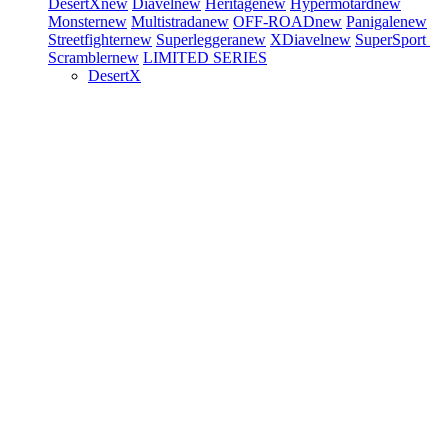
DesertX
new
Diavel
new
Heritage
new
Hypermotard
new
Monster
new
Multistrada
new
OFF-ROAD
new
Panigale
new
Streetfighter
new
Superleggera
new
XDiavel
new
SuperSport
Scrambler
new
LIMITED SERIES
DesertX