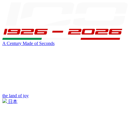
A Century Made of Seconds
the land of joy
日本