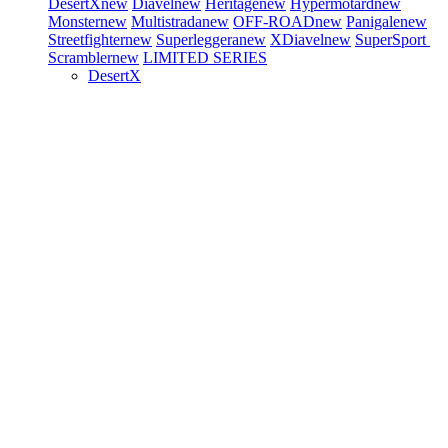
DesertX
new
Diavel
new
Heritage
new
Hypermotard
new
Monster
new
Multistrada
new
OFF-ROAD
new
Panigale
new
Streetfighter
new
Superleggera
new
XDiavel
new
SuperSport
Scrambler
new
LIMITED SERIES
DesertX