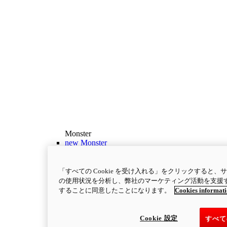
Monster
new
Monster
Monster
111 ps
最高出力
「すべての Cookie を受け入れる」をクリックすると
9.3 kgm
最大トルク
の使用状況を分析し、弊社のマーケティング活動を支援するた
することに同意したことになります。
Cookies informat
175 kg
装備重量（燃料を除く）
￥1,662,000～
i
コンフィギュレーター
製品詳細
Cookie 設定
すべて
new
Monster +