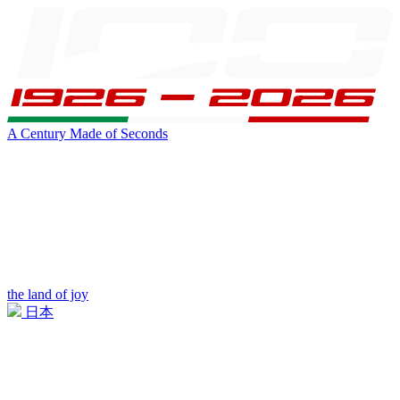
A Century Made of Seconds
the land of joy
日本