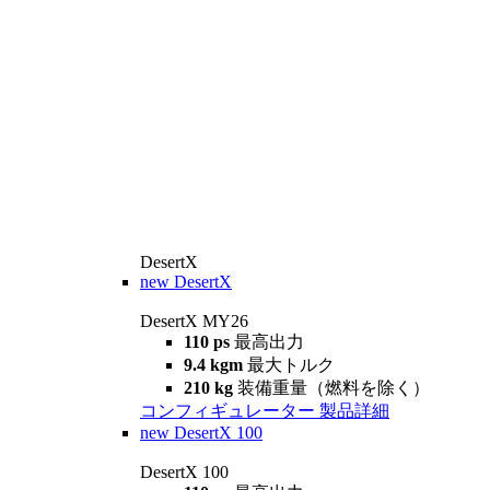
DesertX
new
DesertX
DesertX MY26
110 ps
最高出力
9.4 kgm
最大トルク
210 kg
装備重量（燃料を除く）
コンフィギュレーター
製品詳細
new
DesertX 100
DesertX 100