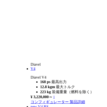
Diavel
V4
Diavel V4
168 ps
最高出力
12.8 kgm
最大トルク
223 kg
装備重量（燃料を除く）
¥ 3,220,000～
i
コンフィギュレーター
製品詳細
new
V4 RS