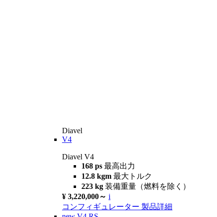
Diavel
V4
Diavel V4
168 ps
最高出力
12.8 kgm
最大トルク
223 kg
装備重量（燃料を除く）
¥ 3,220,000～
i
コンフィギュレーター
製品詳細
new
V4 RS