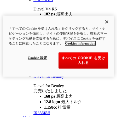
Diavel V4 RS
182 ps
最高出力
12.2 kgm
最大トルク
220 kg
装備重量（燃料を除く）
「すべての Cookie を受け入れる」をクリックすると、サイトナ
¥4,400,000
i
ビゲーションを強化し、サイトの使用状況を分析し、弊社のマー
コンフィギュレーター
製品詳細
ケティング活動を支援するために、デバイスに Cookie を保存す
new
V4 RS 100
ることに同意したことになります。
Cookies information
Diavel V4 RS 100
182 ps
最高出力
Cookie 設定
すべての COOKIE を受け
12.2 kgm
最大トルク
入れる
220 kg
装備重量（燃料を除く）
製品詳細
Diavel for Bentley
Diavel for Bentley
完売いたしました
168 ps
最高出力
12.8 kgm
最大トルク
1,158cc
排気量
製品詳細