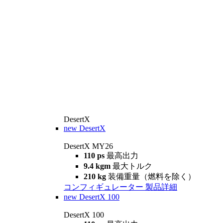
DesertX
new
DesertX
DesertX MY26
110 ps
最高出力
9.4 kgm
最大トルク
210 kg
装備重量（燃料を除く）
コンフィギュレーター
製品詳細
new
DesertX 100
DesertX 100