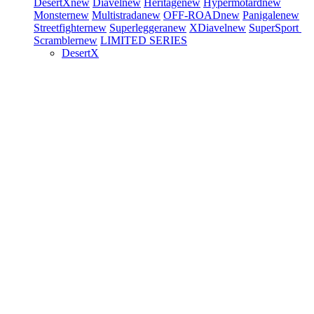
DesertX
new
Diavel
new
Heritage
new
Hypermotard
new
Monster
new
Multistrada
new
OFF-ROAD
new
Panigale
new
Streetfighter
new
Superleggera
new
XDiavel
new
SuperSport
Scrambler
new
LIMITED SERIES
DesertX