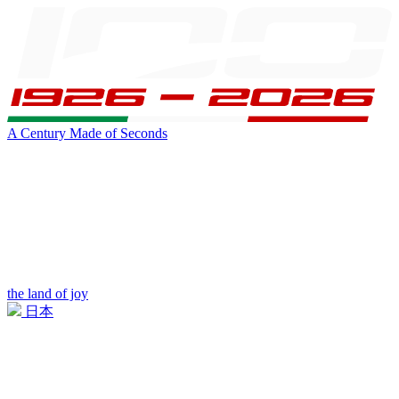
A Century Made of Seconds
the land of joy
日本