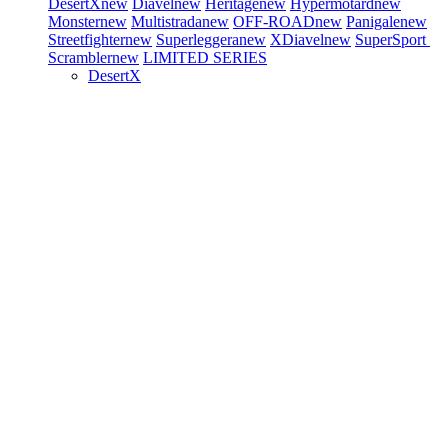
DesertX
new
Diavel
new
Heritage
new
Hypermotard
new
Monster
new
Multistrada
new
OFF-ROAD
new
Panigale
new
Streetfighter
new
Superleggera
new
XDiavel
new
SuperSport
Scrambler
new
LIMITED SERIES
DesertX