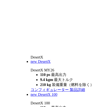
DesertX
new
DesertX
DesertX MY26
110 ps
最高出力
9.4 kgm
最大トルク
210 kg
装備重量（燃料を除く）
コンフィギュレーター
製品詳細
new
DesertX 100
DesertX 100