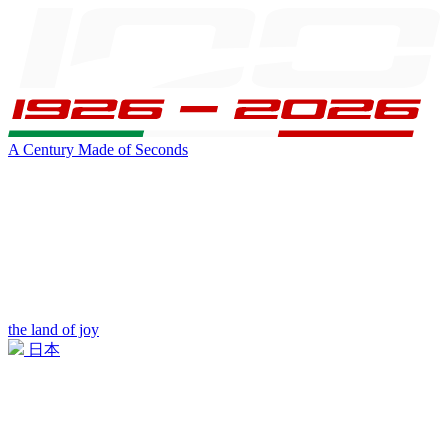
A Century Made of Seconds
the land of joy
日本