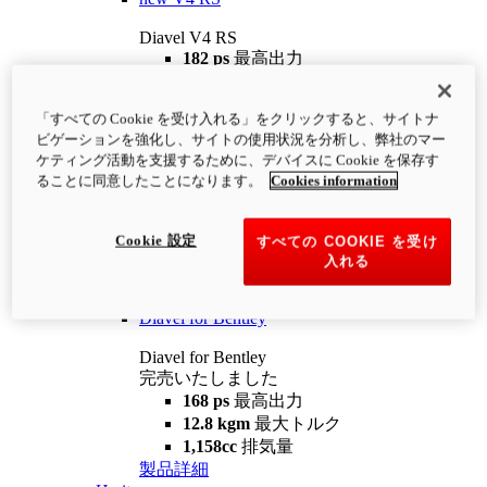
Diavel V4 RS
182 ps
最高出力
12.2 kgm
最大トルク
220 kg
装備重量（燃料を除く）
「すべての Cookie を受け入れる」をクリックすると、サイトナ
¥4,400,000
i
ビゲーションを強化し、サイトの使用状況を分析し、弊社のマー
コンフィギュレーター
製品詳細
ケティング活動を支援するために、デバイスに Cookie を保存す
new
V4 RS 100
ることに同意したことになります。
Cookies information
Diavel V4 RS 100
182 ps
最高出力
Cookie 設定
すべての COOKIE を受け
12.2 kgm
最大トルク
入れる
220 kg
装備重量（燃料を除く）
製品詳細
Diavel for Bentley
Diavel for Bentley
完売いたしました
168 ps
最高出力
12.8 kgm
最大トルク
1,158cc
排気量
製品詳細