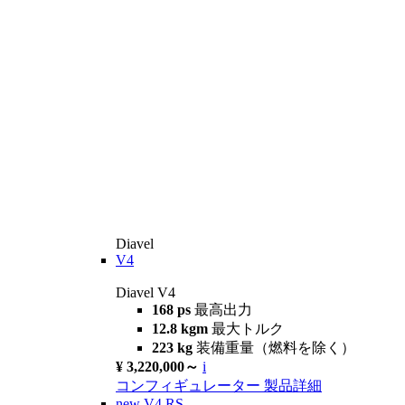
Diavel
V4
Diavel V4
168 ps
最高出力
12.8 kgm
最大トルク
223 kg
装備重量（燃料を除く）
¥ 3,220,000～
i
コンフィギュレーター
製品詳細
new
V4 RS