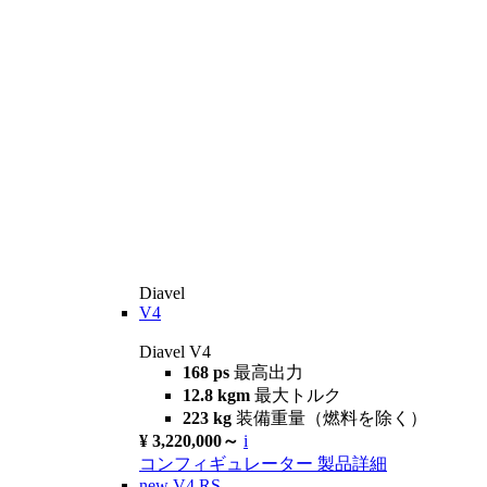
Diavel
V4
Diavel V4
168 ps
最高出力
12.8 kgm
最大トルク
223 kg
装備重量（燃料を除く）
¥ 3,220,000～
i
コンフィギュレーター
製品詳細
new
V4 RS