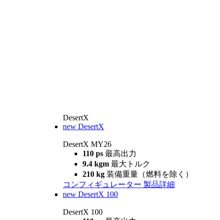
DesertX
new
DesertX
DesertX MY26
110 ps
最高出力
9.4 kgm
最大トルク
210 kg
装備重量（燃料を除く）
コンフィギュレーター
製品詳細
new
DesertX 100
DesertX 100