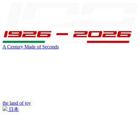
A Century Made of Seconds
the land of joy
日本