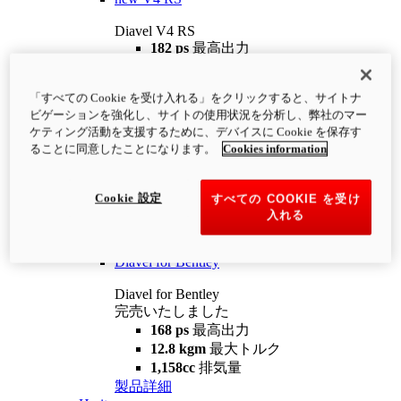
Diavel V4 RS
182 ps
最高出力
12.2 kgm
最大トルク
220 kg
装備重量（燃料を除く）
「すべての Cookie を受け入れる」をクリックすると、サイトナ
¥4,400,000
i
ビゲーションを強化し、サイトの使用状況を分析し、弊社のマー
コンフィギュレーター
製品詳細
ケティング活動を支援するために、デバイスに Cookie を保存す
new
V4 RS 100
ることに同意したことになります。
Cookies information
Diavel V4 RS 100
182 ps
最高出力
Cookie 設定
すべての COOKIE を受け
12.2 kgm
最大トルク
入れる
220 kg
装備重量（燃料を除く）
製品詳細
Diavel for Bentley
Diavel for Bentley
完売いたしました
168 ps
最高出力
12.8 kgm
最大トルク
1,158cc
排気量
製品詳細