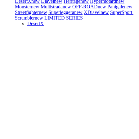
DesertX
new
Diavel
new
Heritage
new
Hypermotard
new
Monster
new
Multistrada
new
OFF-ROAD
new
Panigale
new
Streetfighter
new
Superleggera
new
XDiavel
new
SuperSport
Scrambler
new
LIMITED SERIES
DesertX