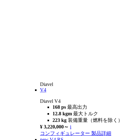
Diavel
V4
Diavel V4
168 ps
最高出力
12.8 kgm
最大トルク
223 kg
装備重量（燃料を除く）
¥ 3,220,000～
i
コンフィギュレーター
製品詳細
new
V4 RS