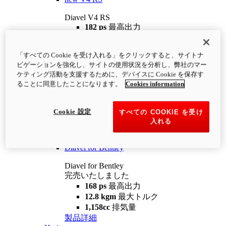
Diavel V4 RS
182 ps
最高出力
12.2 kgm
最大トルク
220 kg
装備重量（燃料を除く）
「すべての Cookie を受け入れる」をクリックすると、サイトナ
¥4,400,000
i
ビゲーションを強化し、サイトの使用状況を分析し、弊社のマー
コンフィギュレーター
製品詳細
ケティング活動を支援するために、デバイスに Cookie を保存す
new
V4 RS 100
ることに同意したことになります。
Cookies information
Diavel V4 RS 100
182 ps
最高出力
Cookie 設定
すべての COOKIE を受け
12.2 kgm
最大トルク
入れる
220 kg
装備重量（燃料を除く）
製品詳細
Diavel for Bentley
Diavel for Bentley
完売いたしました
168 ps
最高出力
12.8 kgm
最大トルク
1,158cc
排気量
製品詳細