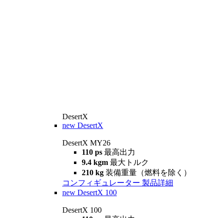
DesertX
new
DesertX
DesertX MY26
110 ps
最高出力
9.4 kgm
最大トルク
210 kg
装備重量（燃料を除く）
コンフィギュレーター
製品詳細
new
DesertX 100
DesertX 100