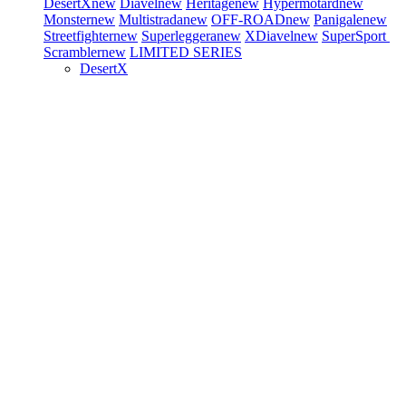
DesertX
new
Diavel
new
Heritage
new
Hypermotard
new
Monster
new
Multistrada
new
OFF-ROAD
new
Panigale
new
Streetfighter
new
Superleggera
new
XDiavel
new
SuperSport
Scrambler
new
LIMITED SERIES
DesertX