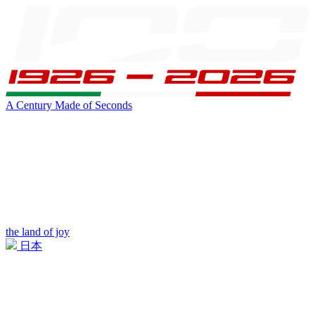
A Century Made of Seconds
the land of joy
日本