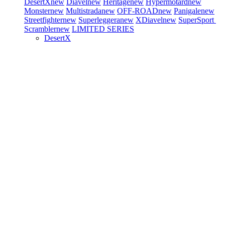
DesertX
new
Diavel
new
Heritage
new
Hypermotard
new
Monster
new
Multistrada
new
OFF-ROAD
new
Panigale
new
Streetfighter
new
Superleggera
new
XDiavel
new
SuperSport
Scrambler
new
LIMITED SERIES
DesertX