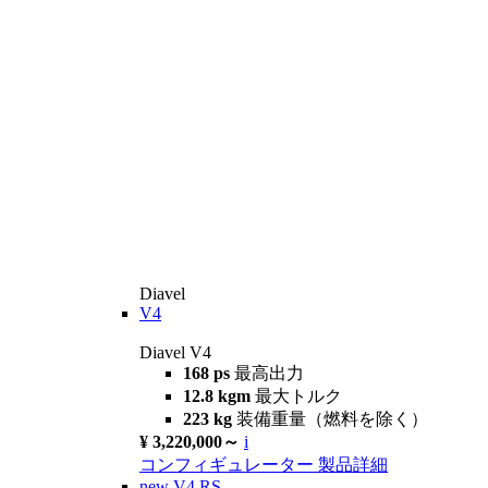
Diavel
V4
Diavel V4
168 ps
最高出力
12.8 kgm
最大トルク
223 kg
装備重量（燃料を除く）
¥ 3,220,000～
i
コンフィギュレーター
製品詳細
new
V4 RS