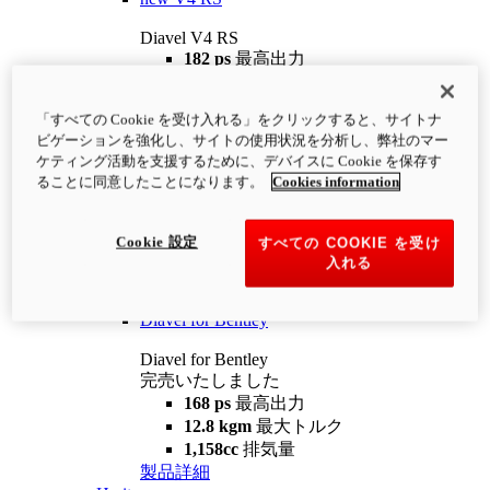
Diavel V4 RS
182 ps
最高出力
12.2 kgm
最大トルク
220 kg
装備重量（燃料を除く）
「すべての Cookie を受け入れる」をクリックすると、サイトナ
¥4,400,000
i
ビゲーションを強化し、サイトの使用状況を分析し、弊社のマー
コンフィギュレーター
製品詳細
ケティング活動を支援するために、デバイスに Cookie を保存す
new
V4 RS 100
ることに同意したことになります。
Cookies information
Diavel V4 RS 100
182 ps
最高出力
Cookie 設定
すべての COOKIE を受け
12.2 kgm
最大トルク
入れる
220 kg
装備重量（燃料を除く）
製品詳細
Diavel for Bentley
Diavel for Bentley
完売いたしました
168 ps
最高出力
12.8 kgm
最大トルク
1,158cc
排気量
製品詳細