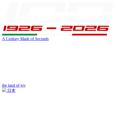
A Century Made of Seconds
the land of joy
日本