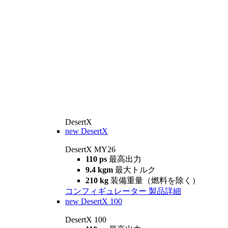
DesertX
new
DesertX
DesertX MY26
110 ps
最高出力
9.4 kgm
最大トルク
210 kg
装備重量（燃料を除く）
コンフィギュレーター
製品詳細
new
DesertX 100
DesertX 100