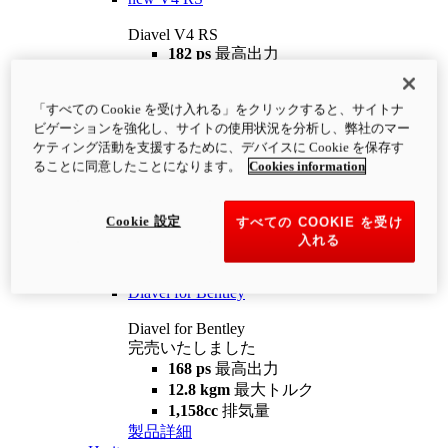
Diavel V4 RS
182 ps
最高出力
12.2 kgm
最大トルク
220 kg
装備重量（燃料を除く）
「すべての Cookie を受け入れる」をクリックすると、サイトナ
¥4,400,000
i
ビゲーションを強化し、サイトの使用状況を分析し、弊社のマー
コンフィギュレーター
製品詳細
ケティング活動を支援するために、デバイスに Cookie を保存す
new
V4 RS 100
ることに同意したことになります。
Cookies information
Diavel V4 RS 100
182 ps
最高出力
Cookie 設定
すべての COOKIE を受け
12.2 kgm
最大トルク
入れる
220 kg
装備重量（燃料を除く）
製品詳細
Diavel for Bentley
Diavel for Bentley
完売いたしました
168 ps
最高出力
12.8 kgm
最大トルク
1,158cc
排気量
製品詳細