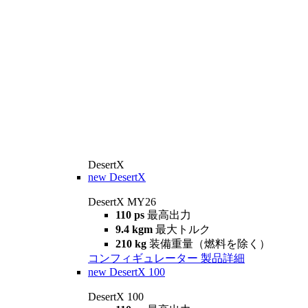
DesertX
new
DesertX
DesertX MY26
110 ps
最高出力
9.4 kgm
最大トルク
210 kg
装備重量（燃料を除く）
コンフィギュレーター
製品詳細
new
DesertX 100
DesertX 100