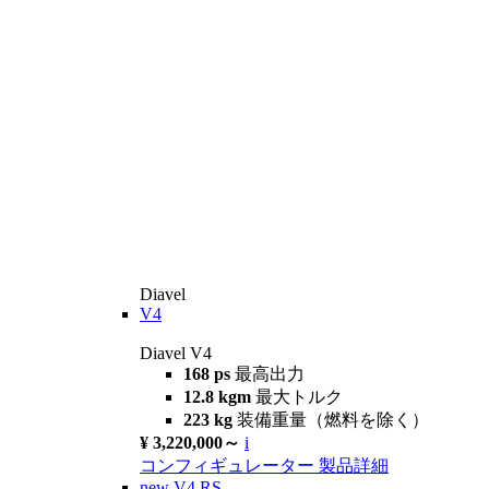
Diavel
V4
Diavel V4
168 ps
最高出力
12.8 kgm
最大トルク
223 kg
装備重量（燃料を除く）
¥ 3,220,000～
i
コンフィギュレーター
製品詳細
new
V4 RS