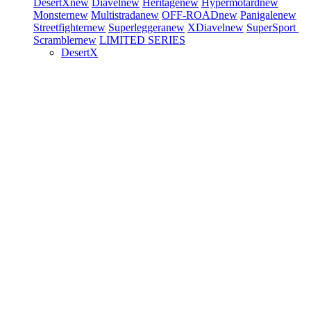
DesertX
new
Diavel
new
Heritage
new
Hypermotard
new
Monster
new
Multistrada
new
OFF-ROAD
new
Panigale
new
Streetfighter
new
Superleggera
new
XDiavel
new
SuperSport
Scrambler
new
LIMITED SERIES
DesertX