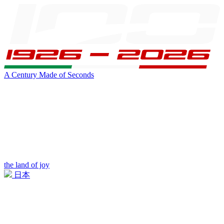
A Century Made of Seconds
the land of joy
日本