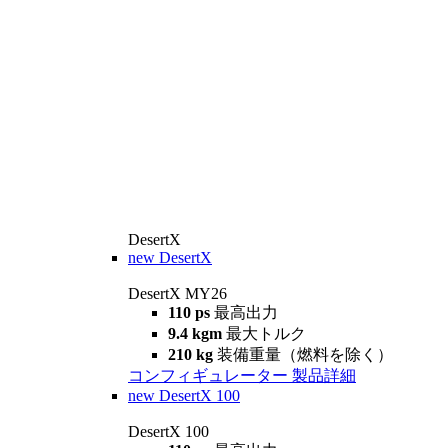
DesertX
new
DesertX
DesertX MY26
110 ps
最高出力
9.4 kgm
最大トルク
210 kg
装備重量（燃料を除く）
コンフィギュレーター
製品詳細
new
DesertX 100
DesertX 100