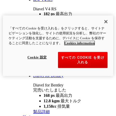
Diavel V4 RS
182 ps
最高出力
12.2 kgm
最大トルク
220 kg
装備重量（燃料を除く）
「すべての Cookie を受け入れる」をクリックすると、サイトナ
¥4,400,000
i
ビゲーションを強化し、サイトの使用状況を分析し、弊社のマー
コンフィギュレーター
製品詳細
ケティング活動を支援するために、デバイスに Cookie を保存す
new
V4 RS 100
ることに同意したことになります。
Cookies information
Diavel V4 RS 100
182 ps
最高出力
Cookie 設定
すべての COOKIE を受け
12.2 kgm
最大トルク
入れる
220 kg
装備重量（燃料を除く）
製品詳細
Diavel for Bentley
Diavel for Bentley
完売いたしました
168 ps
最高出力
12.8 kgm
最大トルク
1,158cc
排気量
製品詳細