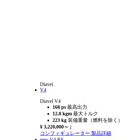
Diavel
V4
Diavel V4
168 ps
最高出力
12.8 kgm
最大トルク
223 kg
装備重量（燃料を除く）
¥ 3,220,000～
i
コンフィギュレーター
製品詳細
new
V4 RS