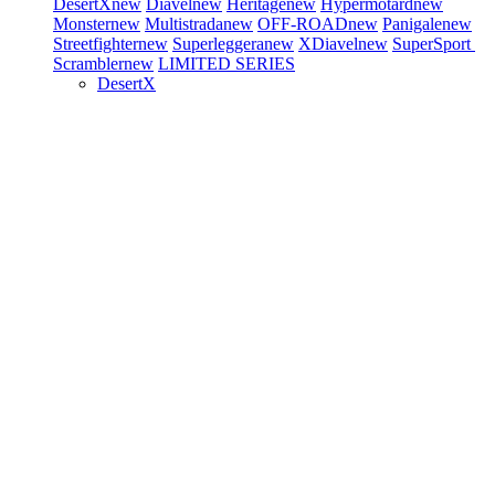
DesertX
new
Diavel
new
Heritage
new
Hypermotard
new
Monster
new
Multistrada
new
OFF-ROAD
new
Panigale
new
Streetfighter
new
Superleggera
new
XDiavel
new
SuperSport
Scrambler
new
LIMITED SERIES
DesertX