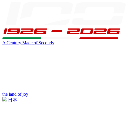
A Century Made of Seconds
the land of joy
日本