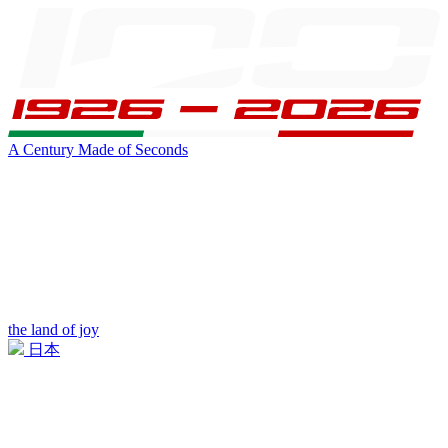
A Century Made of Seconds
the land of joy
日本