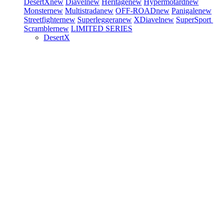
DesertX
new
Diavel
new
Heritage
new
Hypermotard
new
Monster
new
Multistrada
new
OFF-ROAD
new
Panigale
new
Streetfighter
new
Superleggera
new
XDiavel
new
SuperSport
Scrambler
new
LIMITED SERIES
DesertX