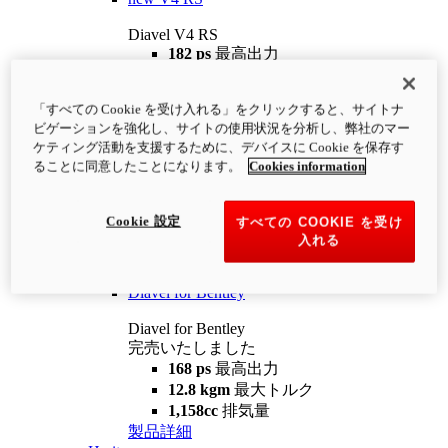
Diavel V4 RS
182 ps
最高出力
12.2 kgm
最大トルク
220 kg
装備重量（燃料を除く）
「すべての Cookie を受け入れる」をクリックすると、サイトナ
¥4,400,000
i
ビゲーションを強化し、サイトの使用状況を分析し、弊社のマー
コンフィギュレーター
製品詳細
ケティング活動を支援するために、デバイスに Cookie を保存す
new
V4 RS 100
ることに同意したことになります。
Cookies information
Diavel V4 RS 100
182 ps
最高出力
Cookie 設定
すべての COOKIE を受け
12.2 kgm
最大トルク
入れる
220 kg
装備重量（燃料を除く）
製品詳細
Diavel for Bentley
Diavel for Bentley
完売いたしました
168 ps
最高出力
12.8 kgm
最大トルク
1,158cc
排気量
製品詳細