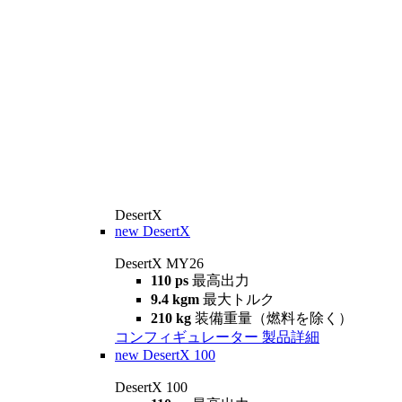
DesertX
new
DesertX
DesertX MY26
110 ps
最高出力
9.4 kgm
最大トルク
210 kg
装備重量（燃料を除く）
コンフィギュレーター
製品詳細
new
DesertX 100
DesertX 100