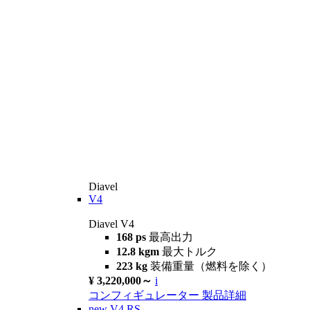
Diavel
V4
Diavel V4
168 ps
最高出力
12.8 kgm
最大トルク
223 kg
装備重量（燃料を除く）
¥ 3,220,000～
i
コンフィギュレーター
製品詳細
new
V4 RS