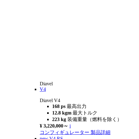
Diavel
V4
Diavel V4
168 ps
最高出力
12.8 kgm
最大トルク
223 kg
装備重量（燃料を除く）
¥ 3,220,000～
i
コンフィギュレーター
製品詳細
new
V4 RS