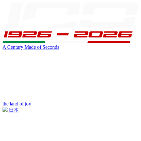
A Century Made of Seconds
the land of joy
日本