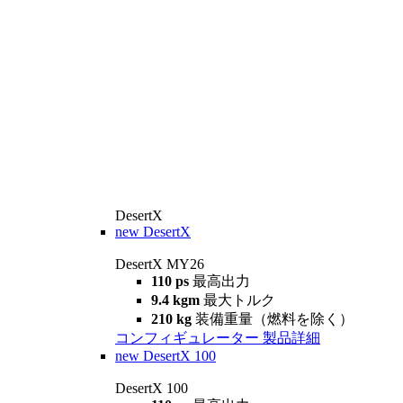
DesertX
new
DesertX
DesertX MY26
110 ps
最高出力
9.4 kgm
最大トルク
210 kg
装備重量（燃料を除く）
コンフィギュレーター
製品詳細
new
DesertX 100
DesertX 100