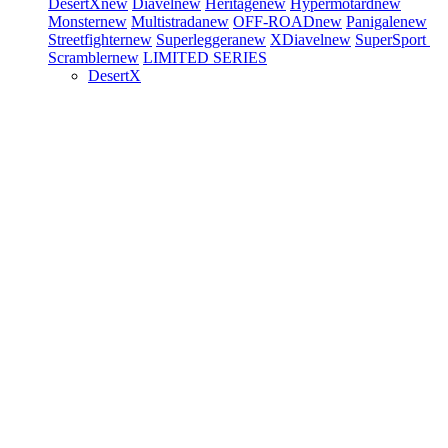
DesertX
new
Diavel
new
Heritage
new
Hypermotard
new
Monster
new
Multistrada
new
OFF-ROAD
new
Panigale
new
Streetfighter
new
Superleggera
new
XDiavel
new
SuperSport
Scrambler
new
LIMITED SERIES
DesertX