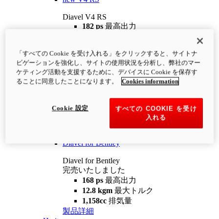
Diavel V4 RS
182 ps
最高出力
12.2 kgm
最大トルク
220 kg
装備重量（燃料を除く）
「すべての Cookie を受け入れる」をクリックすると、サイトナ
¥4,400,000
i
ビゲーションを強化し、サイトの使用状況を分析し、弊社のマー
コンフィギュレーター
製品詳細
ケティング活動を支援するために、デバイスに Cookie を保存す
new
V4 RS 100
ることに同意したことになります。
Cookies information
Diavel V4 RS 100
182 ps
最高出力
Cookie 設定
すべての COOKIE を受け
12.2 kgm
最大トルク
入れる
220 kg
装備重量（燃料を除く）
製品詳細
Diavel for Bentley
Diavel for Bentley
完売いたしました
168 ps
最高出力
12.8 kgm
最大トルク
1,158cc
排気量
製品詳細