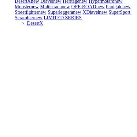
DesertX
new
Diavel
new
Heritage
new
Hypermotard
new
Monster
new
Multistrada
new
OFF-ROAD
new
Panigale
new
Streetfighter
new
Superleggera
new
XDiavel
new
SuperSport
Scrambler
new
LIMITED SERIES
DesertX