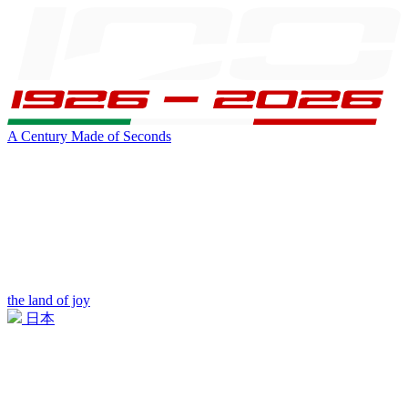
A Century Made of Seconds
the land of joy
日本