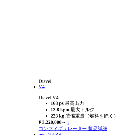
Diavel
V4
Diavel V4
168 ps
最高出力
12.8 kgm
最大トルク
223 kg
装備重量（燃料を除く）
¥ 3,220,000～
i
コンフィギュレーター
製品詳細
new
V4 RS