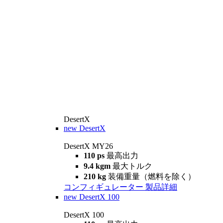
DesertX
new
DesertX
DesertX MY26
110 ps
最高出力
9.4 kgm
最大トルク
210 kg
装備重量（燃料を除く）
コンフィギュレーター
製品詳細
new
DesertX 100
DesertX 100