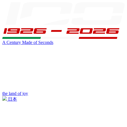
A Century Made of Seconds
the land of joy
日本