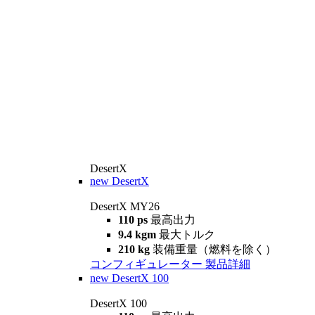
DesertX
new
DesertX
DesertX MY26
110 ps
最高出力
9.4 kgm
最大トルク
210 kg
装備重量（燃料を除く）
コンフィギュレーター
製品詳細
new
DesertX 100
DesertX 100