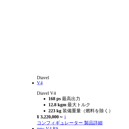
Diavel
V4
Diavel V4
168 ps
最高出力
12.8 kgm
最大トルク
223 kg
装備重量（燃料を除く）
¥ 3,220,000～
i
コンフィギュレーター
製品詳細
new
V4 RS