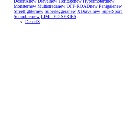
DesertX
new
Diavel
new
Heritage
new
Hypermotard
new
Monster
new
Multistrada
new
OFF-ROAD
new
Panigale
new
Streetfighter
new
Superleggera
new
XDiavel
new
SuperSport
Scrambler
new
LIMITED SERIES
DesertX