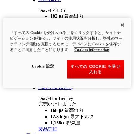
Diavel V4 RS
182 ps
最高出力
12.2 kgm
最大トルク
220 kg
装備重量（燃料を除く）
「すべての Cookie を受け入れる」をクリックすると、サイトナ
¥4,400,000
i
ビゲーションを強化し、サイトの使用状況を分析し、弊社のマー
コンフィギュレーター
製品詳細
ケティング活動を支援するために、デバイスに Cookie を保存す
new
V4 RS 100
ることに同意したことになります。
Cookies information
Diavel V4 RS 100
182 ps
最高出力
Cookie 設定
すべての COOKIE を受け
12.2 kgm
最大トルク
入れる
220 kg
装備重量（燃料を除く）
製品詳細
Diavel for Bentley
Diavel for Bentley
完売いたしました
168 ps
最高出力
12.8 kgm
最大トルク
1,158cc
排気量
製品詳細