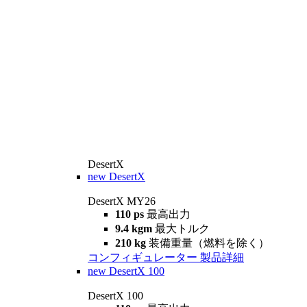
DesertX
new
DesertX
DesertX MY26
110 ps
最高出力
9.4 kgm
最大トルク
210 kg
装備重量（燃料を除く）
コンフィギュレーター
製品詳細
new
DesertX 100
DesertX 100