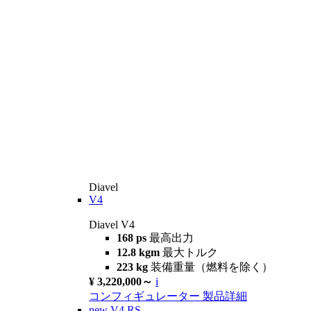
Diavel
V4
Diavel V4
168 ps
最高出力
12.8 kgm
最大トルク
223 kg
装備重量（燃料を除く）
¥ 3,220,000～
i
コンフィギュレーター
製品詳細
new
V4 RS