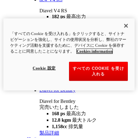
Diavel V4 RS
182 ps
最高出力
12.2 kgm
最大トルク
220 kg
装備重量（燃料を除く）
「すべての Cookie を受け入れる」をクリックすると、サイトナ
¥4,400,000
i
ビゲーションを強化し、サイトの使用状況を分析し、弊社のマー
コンフィギュレーター
製品詳細
ケティング活動を支援するために、デバイスに Cookie を保存す
new
V4 RS 100
ることに同意したことになります。
Cookies information
Diavel V4 RS 100
182 ps
最高出力
Cookie 設定
すべての COOKIE を受け
12.2 kgm
最大トルク
入れる
220 kg
装備重量（燃料を除く）
製品詳細
Diavel for Bentley
Diavel for Bentley
完売いたしました
168 ps
最高出力
12.8 kgm
最大トルク
1,158cc
排気量
製品詳細