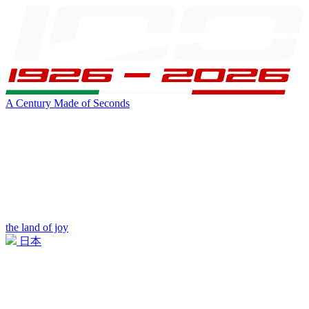
A Century Made of Seconds
the land of joy
日本