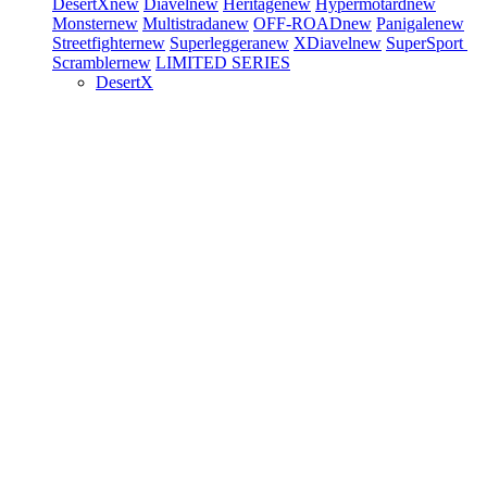
DesertX
new
Diavel
new
Heritage
new
Hypermotard
new
Monster
new
Multistrada
new
OFF-ROAD
new
Panigale
new
Streetfighter
new
Superleggera
new
XDiavel
new
SuperSport
Scrambler
new
LIMITED SERIES
DesertX