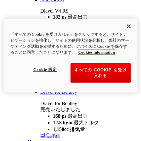
Diavel V4 RS
182 ps
最高出力
12.2 kgm
最大トルク
220 kg
装備重量（燃料を除く）
「すべての Cookie を受け入れる」をクリックすると、サイトナ
¥4,400,000
i
ビゲーションを強化し、サイトの使用状況を分析し、弊社のマー
コンフィギュレーター
製品詳細
ケティング活動を支援するために、デバイスに Cookie を保存す
new
V4 RS 100
ることに同意したことになります。
Cookies information
Diavel V4 RS 100
182 ps
最高出力
Cookie 設定
すべての COOKIE を受け
12.2 kgm
最大トルク
入れる
220 kg
装備重量（燃料を除く）
製品詳細
Diavel for Bentley
Diavel for Bentley
完売いたしました
168 ps
最高出力
12.8 kgm
最大トルク
1,158cc
排気量
製品詳細