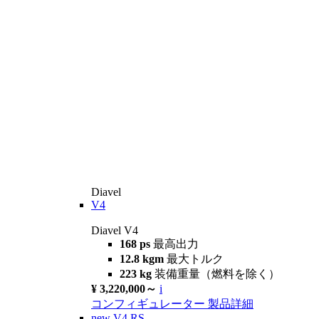
Diavel
V4
Diavel V4
168 ps
最高出力
12.8 kgm
最大トルク
223 kg
装備重量（燃料を除く）
¥ 3,220,000～
i
コンフィギュレーター
製品詳細
new
V4 RS