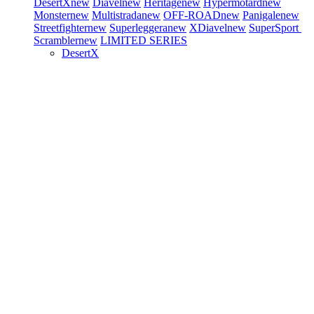
DesertX
new
Diavel
new
Heritage
new
Hypermotard
new
Monster
new
Multistrada
new
OFF-ROAD
new
Panigale
new
Streetfighter
new
Superleggera
new
XDiavel
new
SuperSport
Scrambler
new
LIMITED SERIES
DesertX