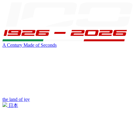
A Century Made of Seconds
the land of joy
日本