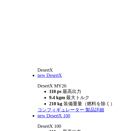
DesertX
new
DesertX
DesertX MY26
110 ps
最高出力
9.4 kgm
最大トルク
210 kg
装備重量（燃料を除く）
コンフィギュレーター
製品詳細
new
DesertX 100
DesertX 100