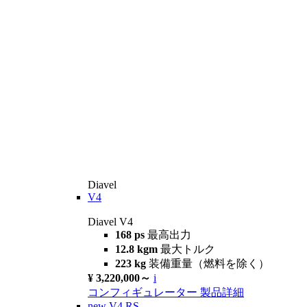
Diavel
V4
Diavel V4
168 ps
最高出力
12.8 kgm
最大トルク
223 kg
装備重量（燃料を除く）
¥ 3,220,000～
i
コンフィギュレーター
製品詳細
new
V4 RS