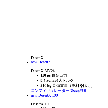
DesertX
new
DesertX
DesertX MY26
110 ps
最高出力
9.4 kgm
最大トルク
210 kg
装備重量（燃料を除く）
コンフィギュレーター
製品詳細
new
DesertX 100
DesertX 100