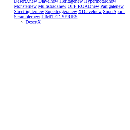
DesertX
new
Diavel
new
Heritage
new
Hypermotard
new
Monster
new
Multistrada
new
OFF-ROAD
new
Panigale
new
Streetfighter
new
Superleggera
new
XDiavel
new
SuperSport
Scrambler
new
LIMITED SERIES
DesertX