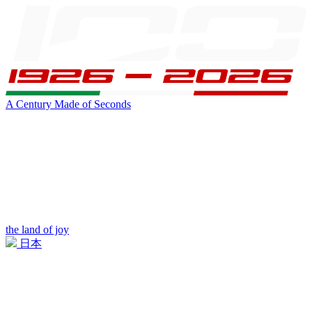
A Century Made of Seconds
the land of joy
日本