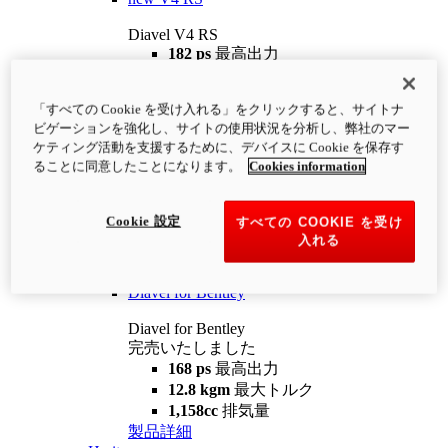
Diavel V4 RS
182 ps
最高出力
12.2 kgm
最大トルク
220 kg
装備重量（燃料を除く）
「すべての Cookie を受け入れる」をクリックすると、サイトナ
¥4,400,000
i
ビゲーションを強化し、サイトの使用状況を分析し、弊社のマー
コンフィギュレーター
製品詳細
ケティング活動を支援するために、デバイスに Cookie を保存す
new
V4 RS 100
ることに同意したことになります。
Cookies information
Diavel V4 RS 100
182 ps
最高出力
Cookie 設定
すべての COOKIE を受け
12.2 kgm
最大トルク
入れる
220 kg
装備重量（燃料を除く）
製品詳細
Diavel for Bentley
Diavel for Bentley
完売いたしました
168 ps
最高出力
12.8 kgm
最大トルク
1,158cc
排気量
製品詳細