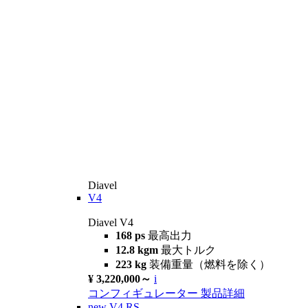
Diavel
V4
Diavel V4
168 ps
最高出力
12.8 kgm
最大トルク
223 kg
装備重量（燃料を除く）
¥ 3,220,000～
i
コンフィギュレーター
製品詳細
new
V4 RS