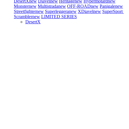
DesertX
new
Diavel
new
Heritage
new
Hypermotard
new
Monster
new
Multistrada
new
OFF-ROAD
new
Panigale
new
Streetfighter
new
Superleggera
new
XDiavel
new
SuperSport
Scrambler
new
LIMITED SERIES
DesertX