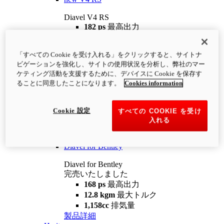
Diavel V4 RS
182 ps
最高出力
12.2 kgm
最大トルク
220 kg
装備重量（燃料を除く）
「すべての Cookie を受け入れる」をクリックすると、サイトナ
¥4,400,000
i
ビゲーションを強化し、サイトの使用状況を分析し、弊社のマー
コンフィギュレーター
製品詳細
ケティング活動を支援するために、デバイスに Cookie を保存す
new
V4 RS 100
ることに同意したことになります。
Cookies information
Diavel V4 RS 100
182 ps
最高出力
Cookie 設定
すべての COOKIE を受け
12.2 kgm
最大トルク
入れる
220 kg
装備重量（燃料を除く）
製品詳細
Diavel for Bentley
Diavel for Bentley
完売いたしました
168 ps
最高出力
12.8 kgm
最大トルク
1,158cc
排気量
製品詳細