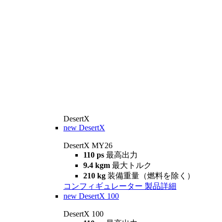
DesertX
new
DesertX
DesertX MY26
110 ps
最高出力
9.4 kgm
最大トルク
210 kg
装備重量（燃料を除く）
コンフィギュレーター
製品詳細
new
DesertX 100
DesertX 100