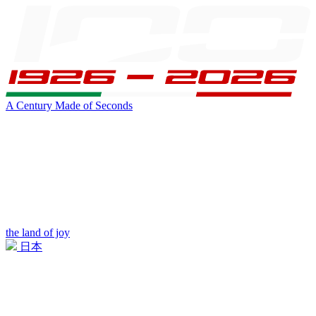
A Century Made of Seconds
the land of joy
日本