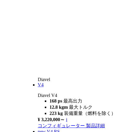
Diavel
V4
Diavel V4
168 ps
最高出力
12.8 kgm
最大トルク
223 kg
装備重量（燃料を除く）
¥ 3,220,000～
i
コンフィギュレーター
製品詳細
new
V4 RS