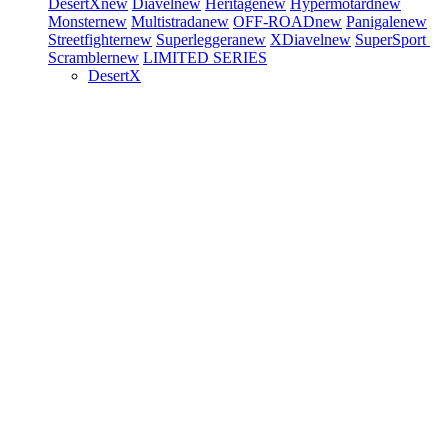
DesertX
new
Diavel
new
Heritage
new
Hypermotard
new
Monster
new
Multistrada
new
OFF-ROAD
new
Panigale
new
Streetfighter
new
Superleggera
new
XDiavel
new
SuperSport
Scrambler
new
LIMITED SERIES
DesertX