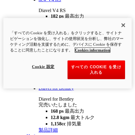
Diavel V4 RS
182 ps
最高出力
12.2 kgm
最大トルク
220 kg
装備重量（燃料を除く）
「すべての Cookie を受け入れる」をクリックすると、サイトナ
¥4,400,000
i
ビゲーションを強化し、サイトの使用状況を分析し、弊社のマー
コンフィギュレーター
製品詳細
ケティング活動を支援するために、デバイスに Cookie を保存す
new
V4 RS 100
ることに同意したことになります。
Cookies information
Diavel V4 RS 100
182 ps
最高出力
Cookie 設定
すべての COOKIE を受け
12.2 kgm
最大トルク
入れる
220 kg
装備重量（燃料を除く）
製品詳細
Diavel for Bentley
Diavel for Bentley
完売いたしました
168 ps
最高出力
12.8 kgm
最大トルク
1,158cc
排気量
製品詳細