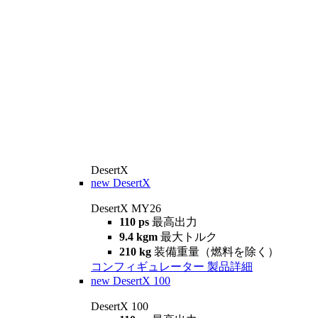
DesertX
new
DesertX
DesertX MY26
110 ps
最高出力
9.4 kgm
最大トルク
210 kg
装備重量（燃料を除く）
コンフィギュレーター
製品詳細
new
DesertX 100
DesertX 100