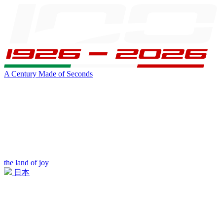
A Century Made of Seconds
the land of joy
日本