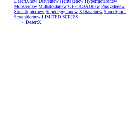
DesertX
new
Diavel
new
Heritage
new
Hypermotard
new
Monster
new
Multistrada
new
OFF-ROAD
new
Panigale
new
Streetfighter
new
Superleggera
new
XDiavel
new
SuperSport
Scrambler
new
LIMITED SERIES
DesertX