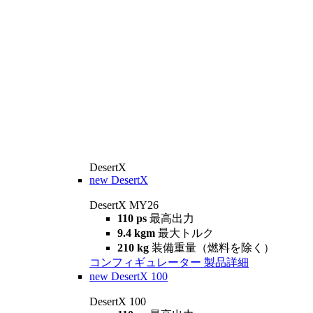
DesertX
new
DesertX
DesertX MY26
110 ps
最高出力
9.4 kgm
最大トルク
210 kg
装備重量（燃料を除く）
コンフィギュレーター
製品詳細
new
DesertX 100
DesertX 100