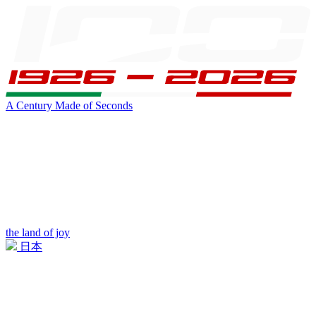
A Century Made of Seconds
the land of joy
日本