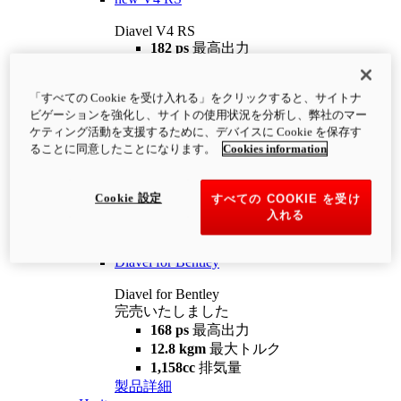
Diavel V4 RS
182 ps
最高出力
12.2 kgm
最大トルク
220 kg
装備重量（燃料を除く）
「すべての Cookie を受け入れる」をクリックすると、サイトナ
¥4,400,000
i
ビゲーションを強化し、サイトの使用状況を分析し、弊社のマー
コンフィギュレーター
製品詳細
ケティング活動を支援するために、デバイスに Cookie を保存す
new
V4 RS 100
ることに同意したことになります。
Cookies information
Diavel V4 RS 100
182 ps
最高出力
Cookie 設定
すべての COOKIE を受け
12.2 kgm
最大トルク
入れる
220 kg
装備重量（燃料を除く）
製品詳細
Diavel for Bentley
Diavel for Bentley
完売いたしました
168 ps
最高出力
12.8 kgm
最大トルク
1,158cc
排気量
製品詳細