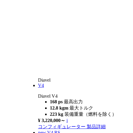
Diavel
V4
Diavel V4
168 ps
最高出力
12.8 kgm
最大トルク
223 kg
装備重量（燃料を除く）
¥ 3,220,000～
i
コンフィギュレーター
製品詳細
new
V4 RS