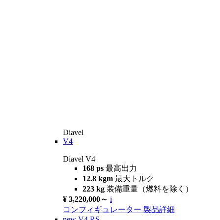
Diavel
V4
Diavel V4
168 ps
最高出力
12.8 kgm
最大トルク
223 kg
装備重量（燃料を除く）
¥ 3,220,000～
i
コンフィギュレーター
製品詳細
new
V4 RS