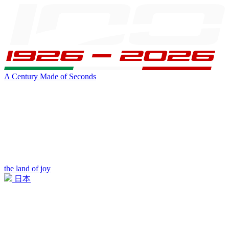
A Century Made of Seconds
the land of joy
日本