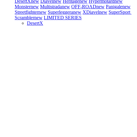
DesertX
new
Diavel
new
Heritage
new
Hypermotard
new
Monster
new
Multistrada
new
OFF-ROAD
new
Panigale
new
Streetfighter
new
Superleggera
new
XDiavel
new
SuperSport
Scrambler
new
LIMITED SERIES
DesertX