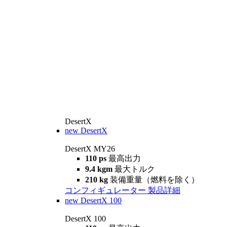
DesertX
new
DesertX
DesertX MY26
110 ps
最高出力
9.4 kgm
最大トルク
210 kg
装備重量（燃料を除く）
コンフィギュレーター
製品詳細
new
DesertX 100
DesertX 100