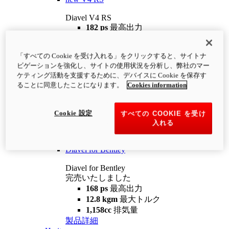
Diavel V4 RS
182 ps
最高出力
12.2 kgm
最大トルク
220 kg
装備重量（燃料を除く）
「すべての Cookie を受け入れる」をクリックすると、サイトナ
¥4,400,000
i
ビゲーションを強化し、サイトの使用状況を分析し、弊社のマー
コンフィギュレーター
製品詳細
ケティング活動を支援するために、デバイスに Cookie を保存す
new
V4 RS 100
ることに同意したことになります。
Cookies information
Diavel V4 RS 100
182 ps
最高出力
Cookie 設定
すべての COOKIE を受け
12.2 kgm
最大トルク
入れる
220 kg
装備重量（燃料を除く）
製品詳細
Diavel for Bentley
Diavel for Bentley
完売いたしました
168 ps
最高出力
12.8 kgm
最大トルク
1,158cc
排気量
製品詳細