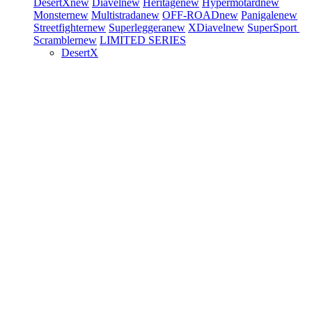
DesertX
new
Diavel
new
Heritage
new
Hypermotard
new
Monster
new
Multistrada
new
OFF-ROAD
new
Panigale
new
Streetfighter
new
Superleggera
new
XDiavel
new
SuperSport
Scrambler
new
LIMITED SERIES
DesertX