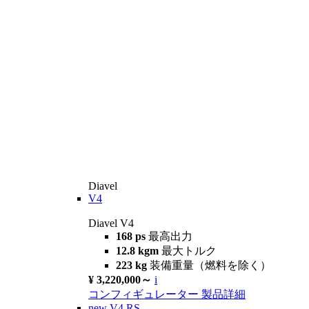
Diavel
V4
Diavel V4
168 ps
最高出力
12.8 kgm
最大トルク
223 kg
装備重量（燃料を除く）
¥ 3,220,000～
i
コンフィギュレーター
製品詳細
new
V4 RS