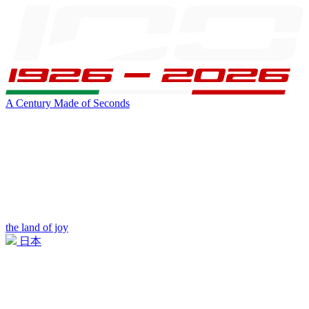
A Century Made of Seconds
the land of joy
日本