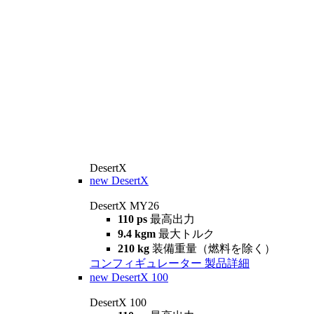
DesertX
new
DesertX
DesertX MY26
110 ps
最高出力
9.4 kgm
最大トルク
210 kg
装備重量（燃料を除く）
コンフィギュレーター
製品詳細
new
DesertX 100
DesertX 100