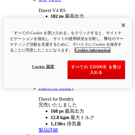
Diavel V4 RS
182 ps
最高出力
12.2 kgm
最大トルク
220 kg
装備重量（燃料を除く）
「すべての Cookie を受け入れる」をクリックすると、サイトナ
¥4,400,000
i
ビゲーションを強化し、サイトの使用状況を分析し、弊社のマー
コンフィギュレーター
製品詳細
ケティング活動を支援するために、デバイスに Cookie を保存す
new
V4 RS 100
ることに同意したことになります。
Cookies information
Diavel V4 RS 100
182 ps
最高出力
Cookie 設定
すべての COOKIE を受け
12.2 kgm
最大トルク
入れる
220 kg
装備重量（燃料を除く）
製品詳細
Diavel for Bentley
Diavel for Bentley
完売いたしました
168 ps
最高出力
12.8 kgm
最大トルク
1,158cc
排気量
製品詳細